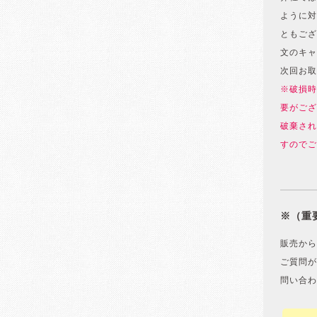
ように対
ともござ
文のキャ
次回お取
※破損時
要がござ
破棄され
すのでご
※（重
販売から
ご質問が
問い合わ