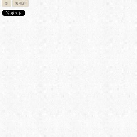
器
古澤彩