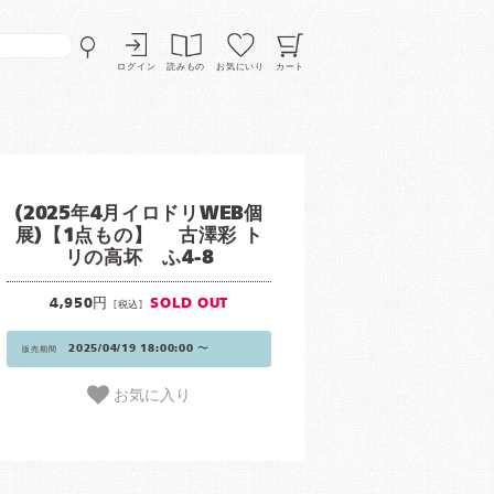
ログイン
読みもの
お気にいり
カート
(2025年4月イロドリWEB個
展)【1点もの】 古澤彩 ト
リの高坏 ふ4-8
4,950円
SOLD OUT
[税込]
2025/04/19 18:00:00 〜
販売期間
お気に入り