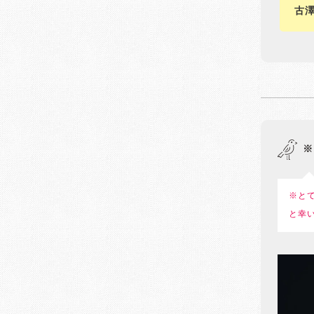
古
※
※と
と幸