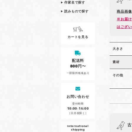
作家名で探す
読みもので探す
商品画像
※お届け
はござい
カートを見る
大きさ
配送料
素材
800円〜
一部除外地域あり
その他
お問い合わせ
受付時間
10:00-16:00
［日月祝除く］
古
international
shipping