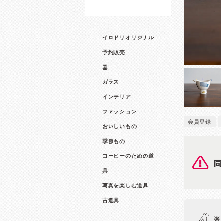
イロドリオリジナル
予約販売
器
ガラス
インテリア
ファッション
会員登録
おいしいもの
季節もの
コーヒーのための道
具
写真を楽しむ道具
古道具
※