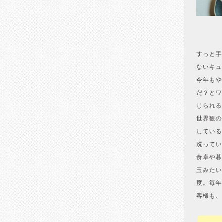
すっと手
ないキュ
今年もや
だ？とワ
じられる
世界観の
している
洗ってい
食卓や暮
玉みたい
度。毎年
客様も、