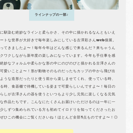
ラインナップの一部♪
に馴染む絶妙なラインと柔らかさ、その中に描かれるなんともいえ
ートな世界が大好きで毎年楽しみにしている古澤彩さんweb個展。
ってきましたよ〜！毎年今年はどんな感じで来るんだ？来ちゃうん
クワクしながら新年度の楽しみになっています。今年も手仕事を感
絶妙なフォルムや柔らかな形の中にのびのびと描かれる古澤さんの
可愛いことよ〜！形が動物そのものだったちカップの中から飛び出
ような造形だったりと使う前から楽しませてくれ、使っている時、
る時、食器棚で待機している姿まで可愛らしいんですよ〜！毎日の
らしが古澤さんの器を使うといつもより少し元気に楽しくなる元気
な作品たちです。こんなにたくさんお届けいただけるのは一年に一
少しずつ集められている方も初めてイロドリを知ってくださったお
ぜひこの機会にご覧くださいね！ほとんど全部1点ものですよ〜！◎