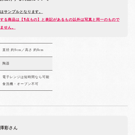
はサンプルとなります。
する商品は【1点もの】と表記があるもの以外は写真と同一のもので
ません。
直径 約9cm／高さ 約8cm
陶器
電子レンジは短時間なら可能
食洗機・オーブン不可
澤彩さん