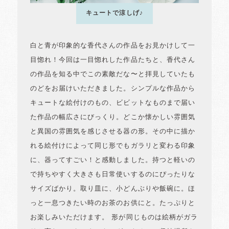
キュートで涼しげ♪
白と青が印象的な香代さんの作品をお見かけして一
目惚れ！今回は一目惚れした作品たちと、香代さん
の作品を知る中でこの素敵だな〜と拝見していたも
のどをお届けいただきました。シンプルな作品から
キュートな絵付けのもの、ビビットなものまで届い
た作品の幅広さにびっくり。どこか懐かしい雰囲気
と異国の雰囲気を感じさせる器の形。その中に描か
れる絵付けによって同じ形でもガラリと変わる印象
に、器ってすごい！と感動しました。持つと軽いの
で持ちやすく大きさも日常使いするのにぴったりな
サイズばかり。取り皿に、小どんぶりや飯碗に。ほ
っと一息つきたい時のお茶のお供にと。たっぷりと
お楽しみいただけます。 形が同じものは絵柄がガラ