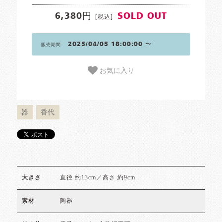
6,380円
SOLD OUT
[税込]
2025/04/05 18:00:00 〜
販売期間
お気に入り
器
香代
直径 約13cm／高さ 約9cm
大きさ
陶器
素材