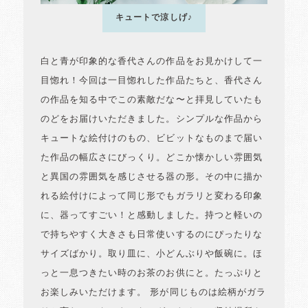
キュートで涼しげ♪
白と青が印象的な香代さんの作品をお見かけして一
目惚れ！今回は一目惚れした作品たちと、香代さん
の作品を知る中でこの素敵だな〜と拝見していたも
のどをお届けいただきました。シンプルな作品から
キュートな絵付けのもの、ビビットなものまで届い
た作品の幅広さにびっくり。どこか懐かしい雰囲気
と異国の雰囲気を感じさせる器の形。その中に描か
れる絵付けによって同じ形でもガラリと変わる印象
に、器ってすごい！と感動しました。持つと軽いの
で持ちやすく大きさも日常使いするのにぴったりな
サイズばかり。取り皿に、小どんぶりや飯碗に。ほ
っと一息つきたい時のお茶のお供にと。たっぷりと
お楽しみいただけます。 形が同じものは絵柄がガラ