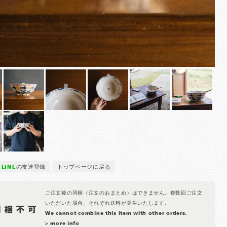
LINE
の友達登録
トップページに戻る
ご注文後の同梱（注文のおまとめ）はできません。複数回ご注文
いただいた場合、それぞれ送料が発生いたします。
We cannot combine this item with other orders.
> more info