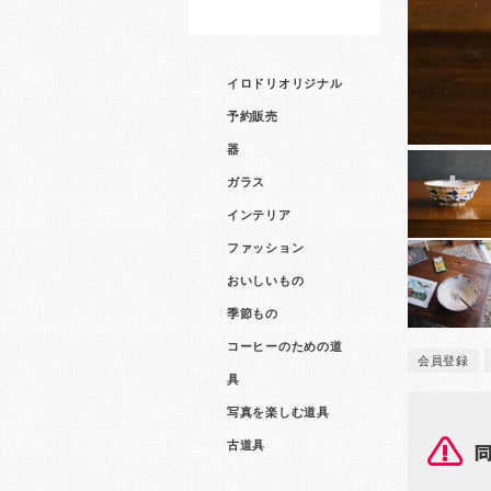
イロドリオリジナル
予約販売
器
ガラス
インテリア
ファッション
おいしいもの
季節もの
コーヒーのための道
会員登録
具
写真を楽しむ道具
古道具