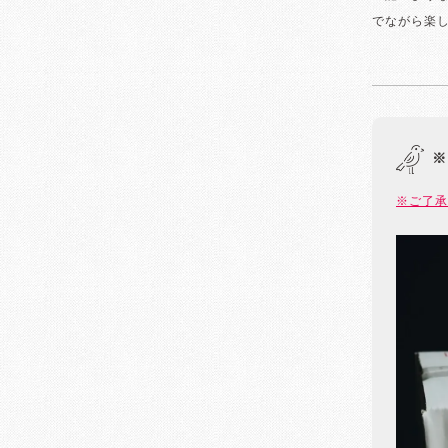
でながら楽
※
※ご了承