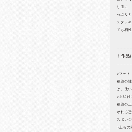
り皿に、
っぷりと
スタッキ
ても相性
！作品
○マット
釉薬の性
は、使い
○上絵付
釉薬の上
がれる恐
スポンジ
○土もの