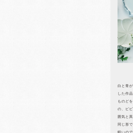
白と青が
した作品
ものどを
の、ビビ
囲気と異
同じ形で
軽いので