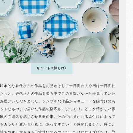
キュートで涼しげ♪
印象的な香代さんの作品をお見かけして一目惚れ！今回は一目惚れ
たちと、香代さんの作品を知る中でこの素敵だな〜と拝見していた
お届けいただきました。シンプルな作品からキュートな絵付けのも
ットなものまで届いた作品の幅広さにびっくり。どこか懐かしい雰
国の雰囲気を感じさせる器の形。その中に描かれる絵付けによって
もガラリと変わる印象に、器ってすごい！と感動しました。持つと
持ちやすく大きさも日常使いするのにぴったりなサイズばかり。取