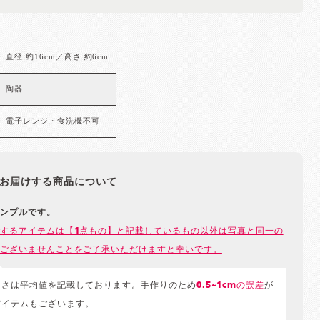
直径 約16cm／高さ 約6cm
陶器
電子レンジ・食洗機不可
お届けする商品について
ンプルです。
するアイテムは【1点もの】と記載しているもの以外は写真と同一の
ございませんことをご了承いただけますと幸いです。
きさは平均値を記載しております。手作りのため
0.5~1cmの誤差
が
アイテムもございます。