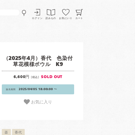
ログイン
読みもの
お気にいり
カート
（2025年4月）香代 色染付
草花模様ボウル K9
6,600円
SOLD OUT
[税込]
2025/04/05 18:00:00 〜
販売期間
お気に入り
器
香代