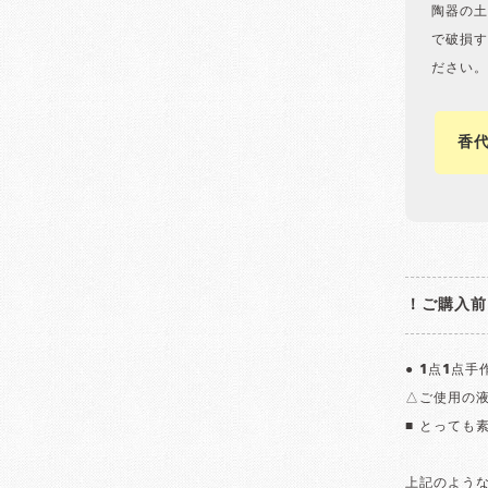
陶器の土
で破損す
ださい。
香
！ご購入前
● 1点1点
△ご使用の
■ とっても
上記のよう