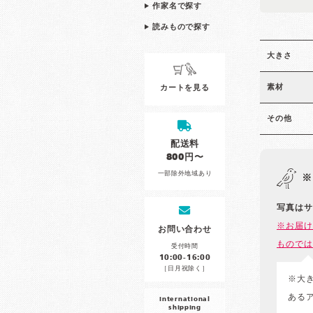
作家名で探す
読みもので探す
大きさ
素材
カートを見る
その他
配送料
800円〜
一部除外地域あり
※
写真はサ
※お届け
お問い合わせ
ものでは
受付時間
10:00-16:00
［日月祝除く］
※大
ある
international
shipping