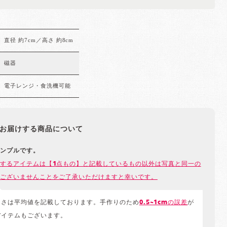
直径 約7cm／高さ 約8cm
磁器
電子レンジ・食洗機可能
お届けする商品について
ンプルです。
するアイテムは【1点もの】と記載しているもの以外は写真と同一の
ございませんことをご了承いただけますと幸いです。
きさは平均値を記載しております。手作りのため
0.5~1cmの誤差
が
アイテムもございます。