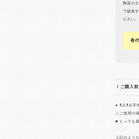
陶器の土
で破損す
ださい。
香
！ご購入前
● 1点1点
△ご使用の
■ とっても
上記のよう