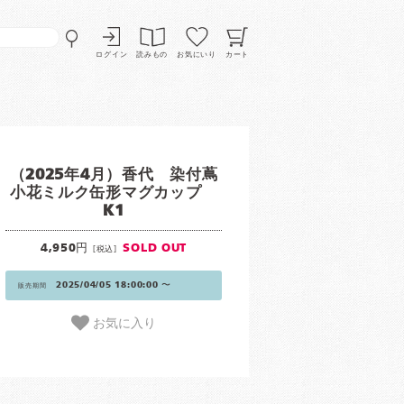
ログイン
読みもの
お気にいり
カート
（2025年4月）香代 染付蔦
小花ミルク缶形マグカップ
K1
4,950円
SOLD OUT
[税込]
2025/04/05 18:00:00 〜
販売期間
お気に入り