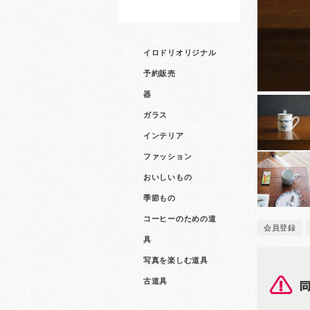
イロドリオリジナル
予約販売
器
ガラス
インテリア
ファッション
おいしいもの
季節もの
コーヒーのための道
会員登録
具
写真を楽しむ道具
古道具