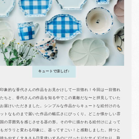
キュートで涼しげ♪
印象的な香代さんの作品をお見かけして一目惚れ！今回は一目惚れ
たちと、香代さんの作品を知る中でこの素敵だな〜と拝見していた
お届けいただきました。シンプルな作品からキュートな絵付けのも
ットなものまで届いた作品の幅広さにびっくり。どこか懐かしい雰
国の雰囲気を感じさせる器の形。その中に描かれる絵付けによって
もガラリと変わる印象に、器ってすごい！と感動しました。持つと
持ちやすく大きさも日常使いするのにぴったりなサイズばかり。取