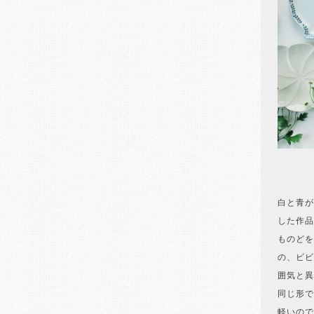
白と青が
した作品
ものどを
の、ビビ
囲気と異
同じ形で
軽いので