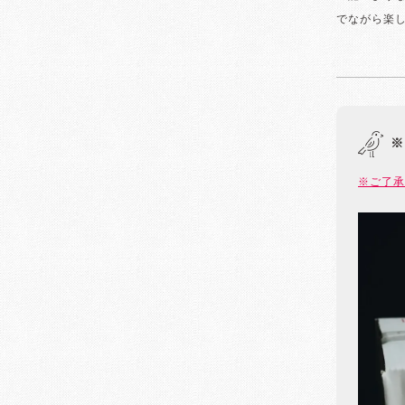
でながら楽
※
※ご了承