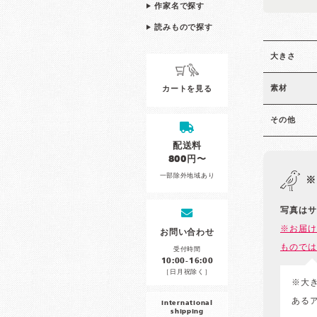
作家名で探す
読みもので探す
大きさ
素材
カートを見る
その他
配送料
800円〜
一部除外地域あり
※
写真はサ
※お届け
お問い合わせ
ものでは
受付時間
10:00-16:00
［日月祝除く］
※大
ある
international
shipping