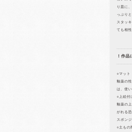
り皿に、
っぷりと
スタッキ
ても相性
！作品
○マット
釉薬の性
は、使い
○上絵付
釉薬の上
がれる恐
スポンジ
○土もの