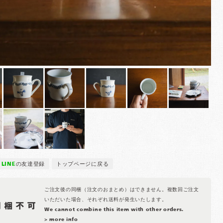
LINE
の友達登録
トップページに戻る
ご注文後の同梱（注文のおまとめ）はできません。複数回ご注文
いただいた場合、それぞれ送料が発生いたします。
We cannot combine this item with other orders.
> more info