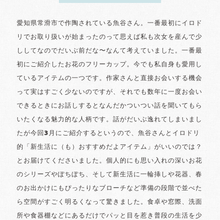
愛知県常滑市で作陶されている魚谷さん。一番最初にイロド
リでお取り扱いが始まったのって思えば私も次女を産んで少
ししてなのでだいぶ前だな〜なんて考えていました。一番最
初にご紹介したお花のフリーカップ。今でも私自身も愛用し
ているアイテムの一つです。作家さんと直接お会いする機会
って実はすごく少ないのですが、それでも数年に一度お会い
できるときにお話しするとなんだかついつい話を聞いてもら
いたくなる魅力的な人柄です。話がだいぶ逸れてしまいまし
たが今回3月にご紹介するというので、魚谷さんとイロドリ
的「新生活に（も）おすすめだよアイテム」がいいのでは？
とお届けてくださいました。個人的にも思い入れの深いお花
のシリーズやぽちぽち、そして新生活に一輪挿しや花器、春
のお出かけにもぴったりなブローチなど準備の段階で並べた
ら空間がすごく明るくなって驚きました。食卓や窓際、洗面
所や食器棚などにあるだけでパッと目を惹き普段の生活を少