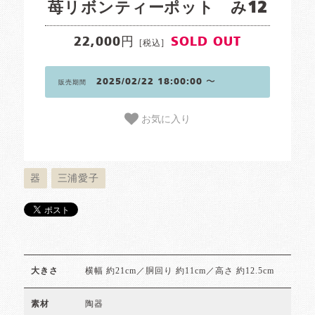
苺リボンティーポット み12
22,000円
SOLD OUT
[税込]
2025/02/22 18:00:00 〜
販売期間
お気に入り
器
三浦愛子
横幅 約21cm／胴回り 約11cm／高さ 約12.5cm
大きさ
陶器
素材