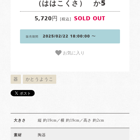
（ははこくさ） か5
5,720円
SOLD OUT
[税込]
2025/02/22 18:00:00 〜
販売期間
お気に入り
器
かとうようこ
縦 約19cm／横 約19cm／高さ 約2cm
大きさ
陶器
素材