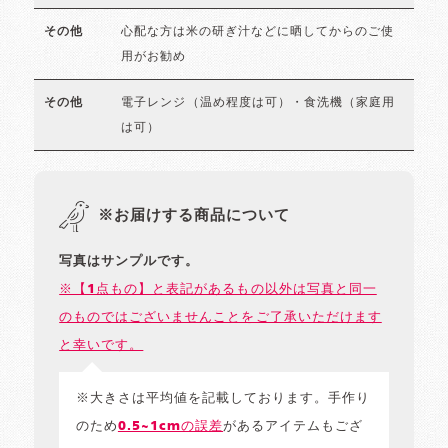
心配な方は米の研ぎ汁などに晒してからのご使
その他
用がお勧め
電子レンジ（温め程度は可）・食洗機（家庭用
その他
は可）
※お届けする商品について
写真はサンプルです。
※【1点もの】と表記があるもの以外は写真と同一
のものではございませんことをご了承いただけます
と幸いです。
※大きさは平均値を記載しております。手作り
のため
0.5~1cmの誤差
があるアイテムもござ