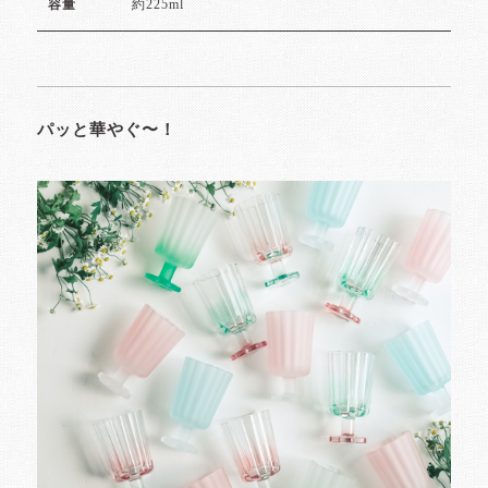
約225ml
容量
パッと華やぐ〜！