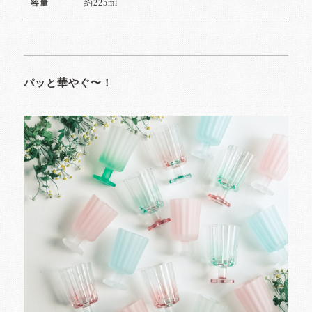
約225ml
容量
パッと華やぐ〜！