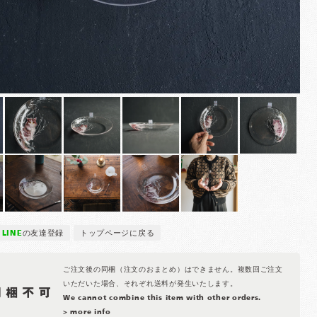
LINE
の友達登録
トップページに戻る
ご注文後の同梱（注文のおまとめ）はできません。複数回ご注文
いただいた場合、それぞれ送料が発生いたします。
We cannot combine this item with other orders.
> more info