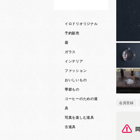
イロドリオリジナル
予約販売
器
ガラス
インテリア
ファッション
おいしいもの
季節もの
コーヒーのための道
会員登録
具
写真を楽しむ道具
古道具