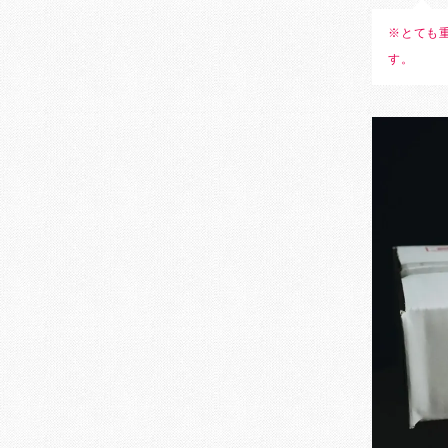
※とても
す。