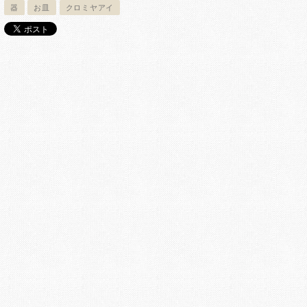
器
お皿
クロミヤアイ