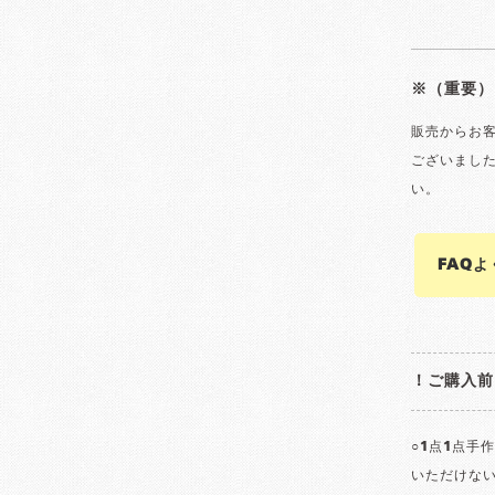
※（重要）
販売からお
ございまし
い。
FAQ
！ご購入前
○1点1点手
いただけな