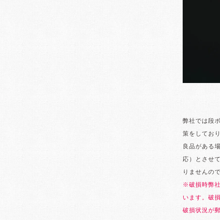
弊社では段
策をしてお
良品がある
応）とさせ
りませんの
※破損時弊
います。破
破損状況が