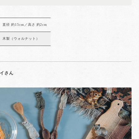
直径 約15cm／高さ 約2cm
木製（ウォルナット）
イさん