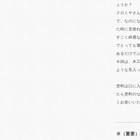
ょうか？
クロミヤさ
で、なのに
た時に見惚
すごく綺麗
でとっても
あるだけでふ
今回は、木
ような見入
塗料は口に
たら塗料の
くお使いい
※（重要）