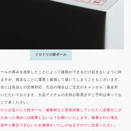
イロドリの段ボール
ボールの厚みを改良したことによって破損ができるだけ起きないように対
りますが、残念なことに運悪く破損して届いてしまうこともございます。
場合には良品との交換対応、欠品の場合はご注文のキャンセル（返金対
ていただいております。欠品アイテムの次回お取置きやご予約は承ってお
でご了承ください。
社からお送りした段ボール、緩衝材など原状回復していただく必要がござ
損があった場合には破棄しないようお願いいたします。破棄された場合、
郵送中と断定できないため補償をいたしかねますのでご注意ください。