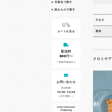
作家名で探す
読みもので探す
大きさ
素材
カートを見る
配送料
800円〜
クロミヤア
一部除外地域あり
お問い合わせ
受付時間
10:00-16:00
［日月祝除く］
international
shipping