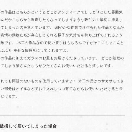
んの作品はどちらかというとどこかアンティークでしっとりとした雰囲気
なんだかこちらから近寄りたくなってしまうような吸引力！最初に拝見し
れてしまったのを覚えています。 細やかな作業で形作られた作品となんか
な表情の動物たちが存在してくれる様子が気持ちを持ち上げてくれるよう
素敵です。 木工の作品なので使い勝手はもちろんですがそこにちょこんと
ふふと 幸せな気持ちにしてくれますよ。
工の作品に加えてガラスのお皿もお届けくださっています。 どこか油絵の
ってしまう猫さんたちもぜひたくさんお使いいだけると嬉しいです。
入れても問題のないものを使用していますよ！ 木工作品はカサカサしてき
ない部分はオイルなどでお手入れしつつ育てながらお使いいただけると長
ただけます。
破損して届いてしまった場合