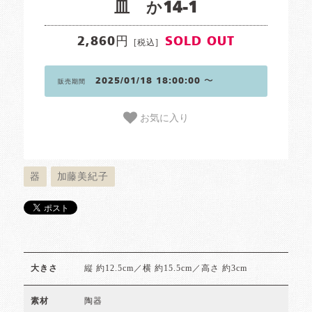
皿 か14-1
2,860円
SOLD OUT
[税込]
2025/01/18 18:00:00 〜
販売期間
お気に入り
器
加藤美紀子
縦 約12.5cm／横 約15.5cm／高さ 約3cm
大きさ
陶器
素材