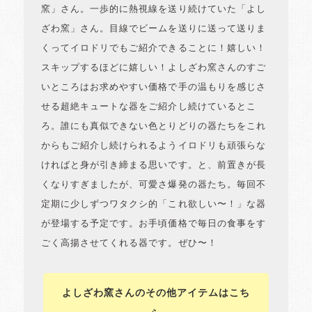
窯」さん。一歩的に熱視線を送り続けていた「よし
ざわ窯」さん。目線でビームを送りに送って送りま
くってイロドリでもご紹介できることに！嬉しい！
スキップするほどに嬉しい！よしざわ窯さんのすご
いところはお求めやすい価格で手の温もりを感じさ
せる超絶キュートな器をご紹介し続けているとこ
ろ。誰にも真似できない色とりどりの器たちをこれ
からもご紹介し続けられるようイロドリも頑張らな
ければと身が引き締まる思いです。と、前置きが長
くなりすぎましたが、可愛さ爆発の器たち。毎回不
定期に少しずつワタクシ的「これ欲しい〜！」な器
が登場する予定です。お手頃価格で毎日の食事をす
ごく高揚させてくれる器です。ぜひ〜！
よしざわ窯さんのその他アイテムはこち