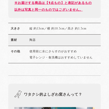
※お届けする商品は【1点もの】と表記があるもの
以外は写真と同一のものではございません。
縦 約13cm／横 約10.5cm／高さ 約1.5cm
大きさ
陶器
素材
使用前に水にさらすのがおすすめ
その他
電子レンジ・食洗機はおすすめしていません
ワタクシ的よしざわ窯さんって？