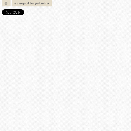
器
acnepotterystudio