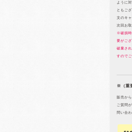
ように対
ともござ
文のキャ
次回お取
※破損時
要がござ
破棄され
すのでご
※（重
販売から
ご質問が
問い合わ