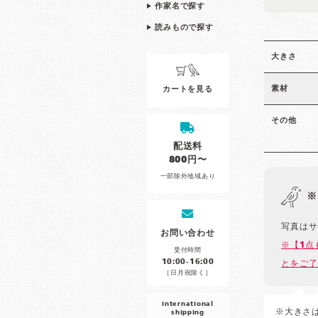
作家名で探す
読みもので探す
大きさ
素材
カートを見る
その他
配送料
800円〜
一部除外地域あり
※
写真はサ
お問い合わせ
※【1点
受付時間
10:00-16:00
とをご了
［日月祝除く］
international
※大きさ
shipping