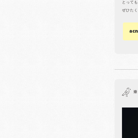
とっても
ぜひたく
ac
※