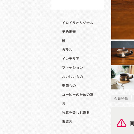
イロドリオリジナル
予約販売
器
ガラス
インテリア
ファッション
おいしいもの
季節もの
コーヒーのための道
会員登録
具
写真を楽しむ道具
古道具