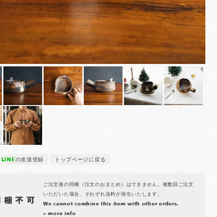
LINE
の友達登録
トップページに戻る
ご注文後の同梱（注文のおまとめ）はできません。複数回ご注文
いただいた場合、それぞれ送料が発生いたします。
We cannot combine this item with other orders.
> more info