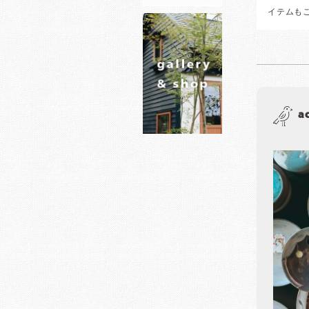
イテムも
a