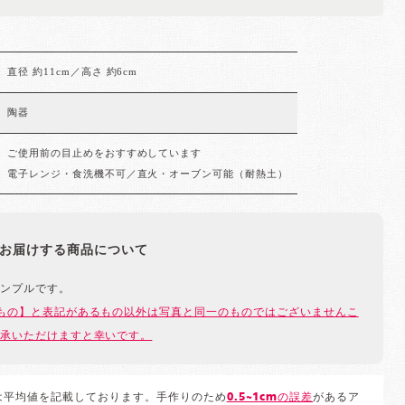
直径 約11cm／高さ 約6cm
陶器
ご使用前の目止めをおすすめしています
電子レンジ・食洗機不可／直火・オーブン可能（耐熱土）
お届けする商品について
ンプルです。
もの】と表記があるもの以外は写真と同一のものではございませんこ
承いただけますと幸いです。
は平均値を記載しております。手作りのため
0.5~1cmの誤差
があるア