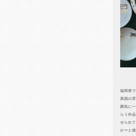
福岡県で
異国の雰
囲気に一
らう作品
せられて
か〜と描