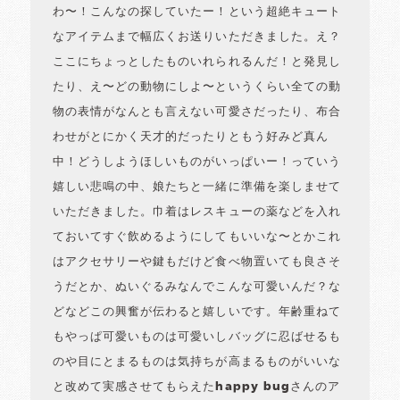
わ〜！こんなの探していたー！という超絶キュート
なアイテムまで幅広くお送りいただきました。え？
ここにちょっとしたものいれられるんだ！と発見し
たり、え〜どの動物にしよ〜というくらい全ての動
物の表情がなんとも言えない可愛さだったり、布合
わせがとにかく天才的だったりともう好みど真ん
中！どうしようほしいものがいっぱいー！っていう
嬉しい悲鳴の中、娘たちと一緒に準備を楽しませて
いただきました。巾着はレスキューの薬などを入れ
ておいてすぐ飲めるようにしてもいいな〜とかこれ
はアクセサリーや鍵もだけど食べ物置いても良さそ
うだとか、ぬいぐるみなんでこんな可愛いんだ？な
どなどこの興奮が伝わると嬉しいです。年齢重ねて
もやっぱ可愛いものは可愛いしバッグに忍ばせるも
のや目にとまるものは気持ちが高まるものがいいな
と改めて実感させてもらえたhappy bugさんのア