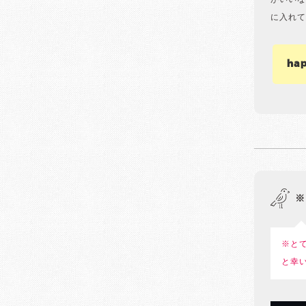
がいいな
に入れて
ha
※
※と
と幸