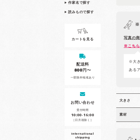
作家名で探す
読みもので探す
※
写真の商
カートを見る
※こちら
※大
配送料
ある
800円〜
一部除外地域あり
大きさ
お問い合わせ
受付時間
素材
10:00-16:00
［日月祝除く］
international
shipping