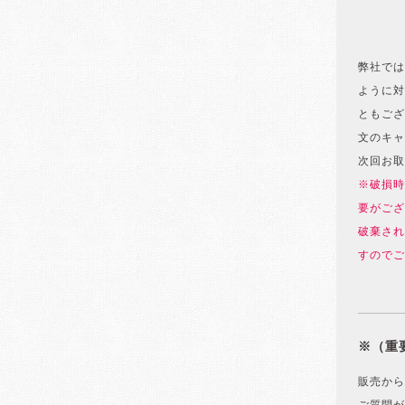
弊社では
ように対
ともござ
文のキャ
次回お取
※破損時
要がござ
破棄され
すのでご
※（重
販売から