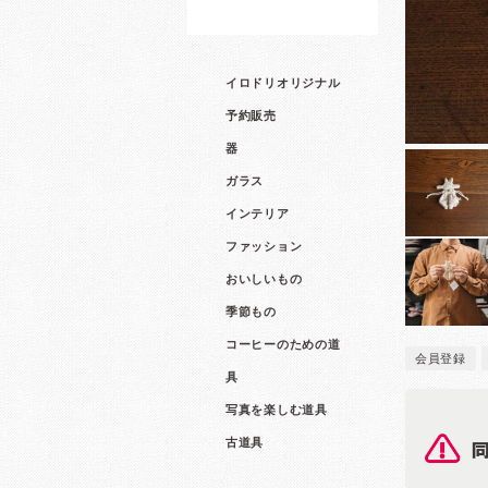
イロドリオリジナル
予約販売
器
ガラス
インテリア
ファッション
おいしいもの
季節もの
コーヒーのための道
会員登録
具
写真を楽しむ道具
古道具