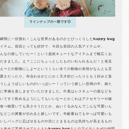
ラインナップの一部です◎
瞬間に一目惚れ！こんな世界があるのかとびっくりしたhappy bug
イテム。前回とっても好評で、今回も前回の人気アイテムや、
んなの探していたー！という超絶キュートなアイテムまで幅広くお
だきました。え？ここにちょっとしたものいれられるんだ！と発見
え〜どの動物にしよ〜というくらい全ての動物の表情がなんとも言
愛さだったり、布合わせがとにかく天才的だったりともう好みど真
うしようほしいものがいっぱいー！っていう嬉しい悲鳴の中、娘た
に準備を楽しませていただきました。巾着はレスキューの薬などを
いてすぐ飲めるようにしてもいいな〜とかこれはアクセサリーや鍵
食べ物置いても良さそうだとか、ぬいぐるみなんでこんな可愛いん
などこの興奮が伝わると嬉しいです。年齢重ねてもやっぱ可愛いも
いしバッグに忍ばせるものや目にとまるものは気持ちが高まるもの