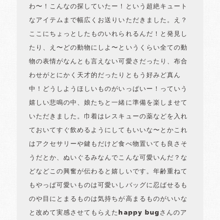
わ〜！こんなの探していたー！という超絶キュート
なアイテムまで幅広くお送りいただきました。え？
ここにちょっとしたものいれられるんだ！と発見し
たり、え〜どの動物にしよ〜というくらい全ての動
物の表情がなんとも言えない可愛さだったり、布合
わせがとにかく天才的だったりともう好みど真ん
中！どうしようほしいものがいっぱいー！っていう
嬉しい悲鳴の中、娘たちと一緒に準備を楽しませて
いただきました。巾着はレスキューの薬などを入れ
ておいてすぐ飲めるようにしてもいいな〜とかこれ
はアクセサリーや鍵もだけど食べ物置いても良さそ
うだとか、ぬいぐるみなんでこんな可愛いんだ？な
どなどこの興奮が伝わると嬉しいです。年齢重ねて
もやっぱ可愛いものは可愛いしバッグに忍ばせるも
のや目にとまるものは気持ちが高まるものがいいな
と改めて実感させてもらえたhappy bugさんのア