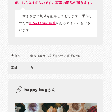
※こちらは1点ものです。写真の商品が届きます。
※大きさは平均値を記載しております。手作り
のため
0.5~1cmの誤差
があるアイテムもござ
います。
縦 約13cm／横 約13cm／幅 約2cm
大きさ
布
素材
happy bugさん