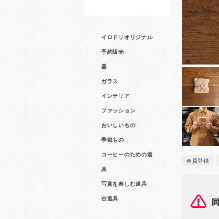
イロドリオリジナル
予約販売
器
ガラス
インテリア
ファッション
おいしいもの
季節もの
コーヒーのための道
会員登録
具
写真を楽しむ道具
古道具