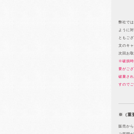
弊社では
ように対
ともござ
文のキャ
次回お取
※破損時
要がござ
破棄され
すのでご
※（重
販売から