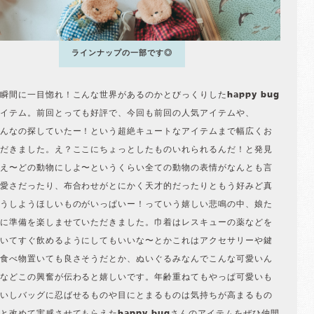
ラインナップの一部です◎
瞬間に一目惚れ！こんな世界があるのかとびっくりしたhappy bug
イテム。前回とっても好評で、今回も前回の人気アイテムや、
んなの探していたー！という超絶キュートなアイテムまで幅広くお
だきました。え？ここにちょっとしたものいれられるんだ！と発見
え〜どの動物にしよ〜というくらい全ての動物の表情がなんとも言
愛さだったり、布合わせがとにかく天才的だったりともう好みど真
うしようほしいものがいっぱいー！っていう嬉しい悲鳴の中、娘た
に準備を楽しませていただきました。巾着はレスキューの薬などを
いてすぐ飲めるようにしてもいいな〜とかこれはアクセサリーや鍵
食べ物置いても良さそうだとか、ぬいぐるみなんでこんな可愛いん
などこの興奮が伝わると嬉しいです。年齢重ねてもやっぱ可愛いも
いしバッグに忍ばせるものや目にとまるものは気持ちが高まるもの