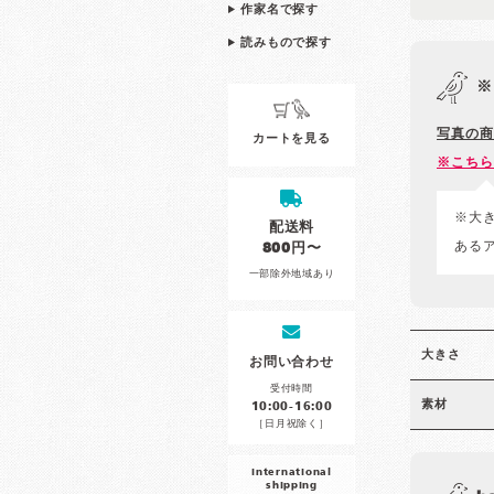
作家名で探す
読みもので探す
※
写真の商
カートを見る
※こちら
※大
配送料
ある
800円〜
一部除外地域あり
大きさ
お問い合わせ
受付時間
素材
10:00-16:00
［日月祝除く］
international
shipping