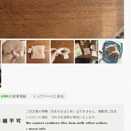
LINE
の友達登録
トップページに戻る
ご注文後の同梱（注文のおまとめ）はできません。複数回ご注文
いただいた場合、それぞれ送料が発生いたします。
We cannot combine this item with other orders.
> more info