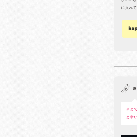
がいいな
に入れて
ha
※
※と
と幸