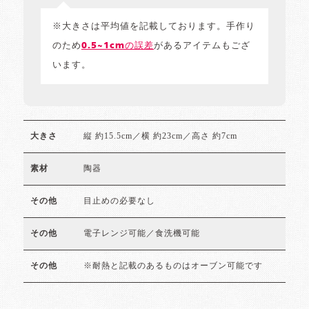
※大きさは平均値を記載しております。手作り
のため
0.5~1cmの誤差
があるアイテムもござ
います。
縦 約15.5cm／横 約23cm／高さ 約7cm
大きさ
陶器
素材
目止めの必要なし
その他
電子レンジ可能／食洗機可能
その他
※耐熱と記載のあるものはオーブン可能です
その他