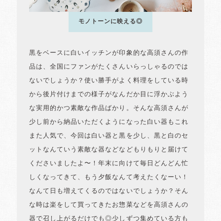
モノトーンに映える◎
黒をベースに白いイッチンが印象的な高須さんの作
品は、全国にファンがたくさんいらっしゃるのでは
ないでしょうか？使い勝手がよく料理をしている時
から後片付けまでの様子がなんだか目に浮かぶよう
な実用的かつ素敵な作品ばかり。そんな高須さんが
少し前から納品いただくようになった白い器もこれ
また人気で、今回は白い器と黒を少し、黒と白のセ
ットなんていう素敵な器などなどもりもりと届けて
くださいましたよ〜！年末に向けて毎日どんどん忙
しくなってきて、もう夕飯なんて考えたくなーい！
なんて日も増えてくるのではないでしょうか？そん
な時は楽をして買ってきたお惣菜などを高須さんの
器で召し上がるだけでも◎少しずつ集めている方も