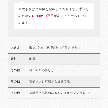
※大きさは平均値を記載しております。手作り
のため
0.5~1cmの誤差
があるアイテムもござ
います。
縦 約15cm／横 約12cm／高さ 約2cm
大きさ
陶器
素材
目止めの必要なし
その他
電子レンジ可能／食洗機可能
その他
※耐熱と記載のあるものはオーブン可能です
その他