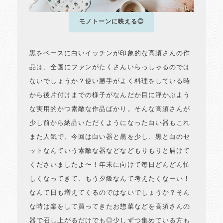
モノトーンに映える◎
黒をベースに白いイッチンが印象的な高須さんの作
品は、全国にファンがたくさんいらっしゃるのでは
ないでしょうか？使い勝手がよく料理をしている時
から後片付けまでの様子がなんだか目に浮かぶよう
な実用的かつ素敵な作品ばかり。そんな高須さんが
少し前から納品いただくようになった白い器もこれ
また人気で、今回は白い器と黒を少し、黒と白のセ
ットなんていう素敵な器などなどもりもりと届けて
くださいましたよ〜！年末に向けて毎日どんどん忙
しくなってきて、もう夕飯なんて考えたくなーい！
なんて日も増えてくるのではないでしょうか？そん
な時は楽をして買ってきたお惣菜などを高須さんの
器で召し上がるだけでも◎少しずつ集めている方も