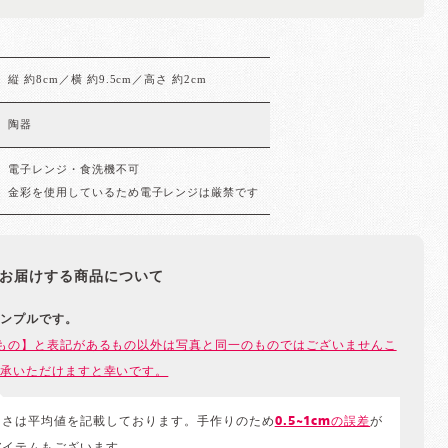
縦 約8cm／横 約9.5cm／高さ 約2cm
陶器
電子レンジ・食洗機不可
金彩を使用しているため電子レンジは厳禁です
お届けする商品について
ンプルです。
もの】と表記があるもの以外は写真と同一のものではございませんこ
承いただけますと幸いです。
きさは平均値を記載しております。手作りのため
0.5~1cmの誤差
が