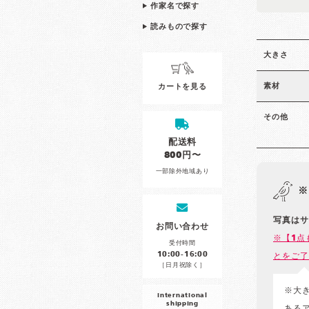
作家名で探す
読みもので探す
大きさ
素材
カートを見る
その他
配送料
800円〜
一部除外地域あり
※
写真はサ
お問い合わせ
※【1点
受付時間
10:00-16:00
とをご了
［日月祝除く］
※大
international
shipping