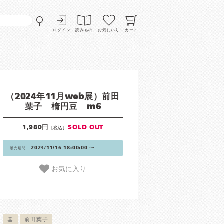
ログイン
読みもの
お気にいり
カート
（2024年11月web展）前田
葉子 楕円豆 m6
1,980円
SOLD OUT
[税込]
2024/11/16 18:00:00 〜
販売期間
お気に入り
器
前田葉子