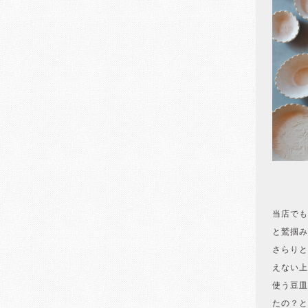
当店でも
と鷲掴み
さらりと
えない上
使う豆皿
たの？と