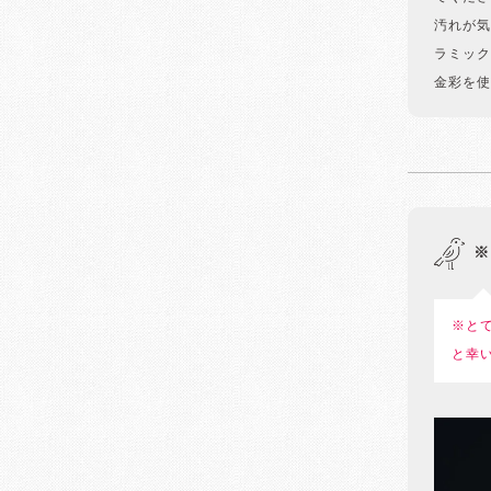
汚れが気
ラミック
金彩を使
※
※と
と幸