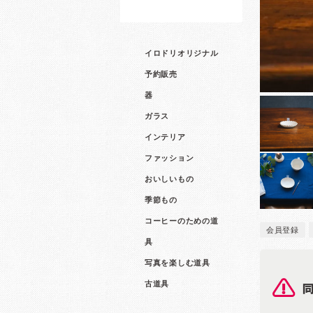
イロドリオリジナル
予約販売
器
ガラス
インテリア
ファッション
おいしいもの
季節もの
コーヒーのための道
会員登録
具
写真を楽しむ道具
古道具