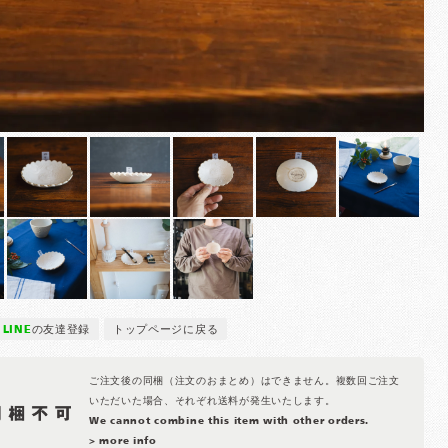
LINE
の友達登録
トップページに戻る
ご注文後の同梱（注文のおまとめ）はできません。複数回ご注文
いただいた場合、それぞれ送料が発生いたします。
We cannot combine this item with other orders.
> more info