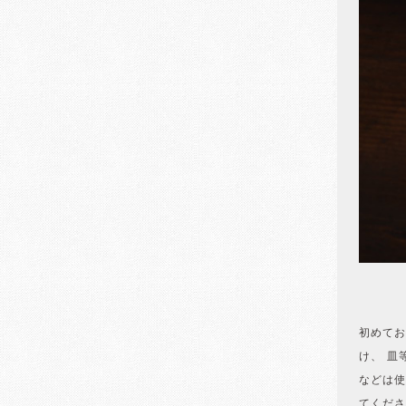
初めてお
け、 皿
などは使
てくださ