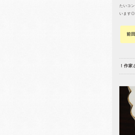
たいコン
います◎
前
！作家