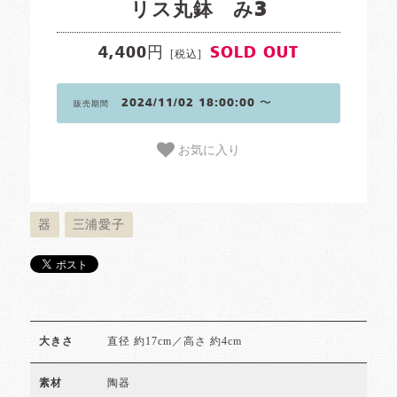
リス丸鉢 み3
4,400円
SOLD OUT
[税込]
2024/11/02 18:00:00 〜
販売期間
お気に入り
器
三浦愛子
直径 約17cm／高さ 約4cm
大きさ
陶器
素材