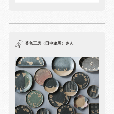
苔色工房（田中遼馬）さん