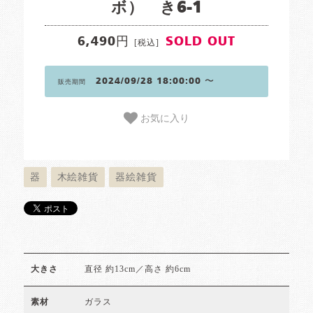
ボ） き6-1
6,490円
SOLD OUT
[税込]
2024/09/28 18:00:00 〜
販売期間
お気に入り
器
木絵雑貨
器絵雑貨
直径 約13cm／高さ 約6cm
大きさ
ガラス
素材