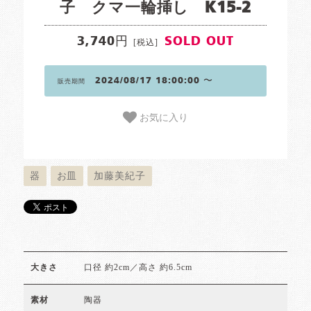
子 クマ一輪挿し K15-2
3,740円
SOLD OUT
[税込]
2024/08/17 18:00:00 〜
販売期間
お気に入り
器
お皿
加藤美紀子
口径 約2cm／高さ 約6.5cm
大きさ
陶器
素材