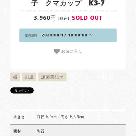
子 クマカップ K3-7
3,960円
SOLD OUT
[税込]
2024/08/17 18:00:00 〜
販売期間
お気に入り
器
お皿
加藤美紀子
口径 約9cm／高さ 約8.5cm
大きさ
陶器
素材