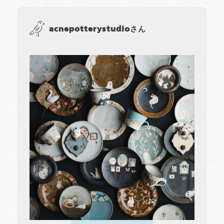
acnepotterystudioさん