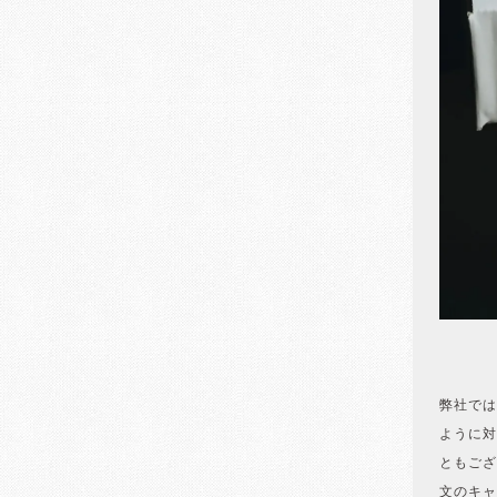
弊社では
ように対
ともござ
文のキャ