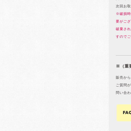
次回お取
※破損時
要がござ
破棄され
すのでご
※（重
販売から
ご質問が
問い合わ
FA