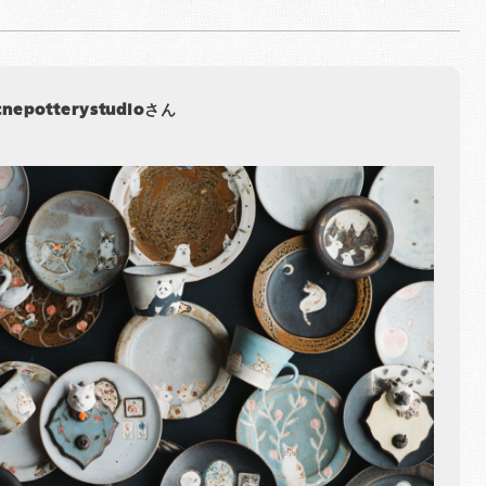
cnepotterystudioさん