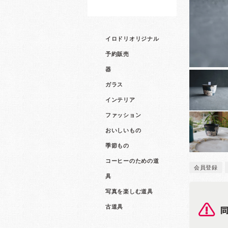
イロドリオリジナル
予約販売
器
ガラス
インテリア
ファッション
おいしいもの
季節もの
コーヒーのための道
会員登録
具
写真を楽しむ道具
古道具