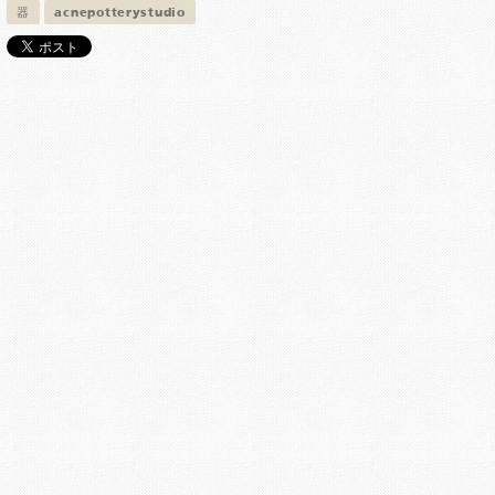
器
acnepotterystudio