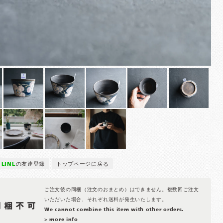
LINE
の友達登録
トップページに戻る
ご注文後の同梱（注文のおまとめ）はできません。複数回ご注文
いただいた場合、それぞれ送料が発生いたします。
We cannot combine this item with other orders.
> more info