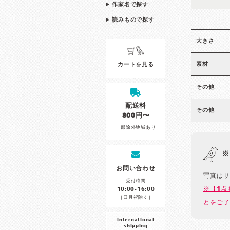
作家名で探す
読みもので探す
大きさ
素材
カートを見る
その他
配送料
その他
800円〜
一部除外地域あり
※
お問い合わせ
写真はサ
受付時間
※【1点
10:00-16:00
［日月祝除く］
とをご了
international
shipping