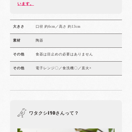
います。
口径 約6cm／高さ 約13cm
大きさ
陶器
素材
食器は目止めの必要はありません
その他
電子レンジ〇／食洗機〇／直火×
その他
ワタクシi10さんって？