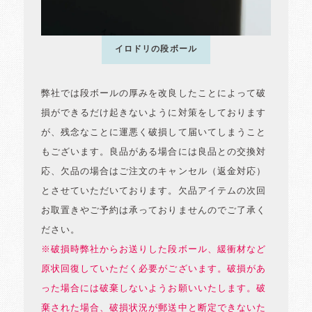
イロドリの段ボール
弊社では段ボールの厚みを改良したことによって破
損ができるだけ起きないように対策をしております
が、残念なことに運悪く破損して届いてしまうこと
もございます。良品がある場合には良品との交換対
応、欠品の場合はご注文のキャンセル（返金対応）
とさせていただいております。欠品アイテムの次回
お取置きやご予約は承っておりませんのでご了承く
ださい。
※破損時弊社からお送りした段ボール、緩衝材など
原状回復していただく必要がございます。破損があ
った場合には破棄しないようお願いいたします。破
棄された場合、破損状況が郵送中と断定できないた