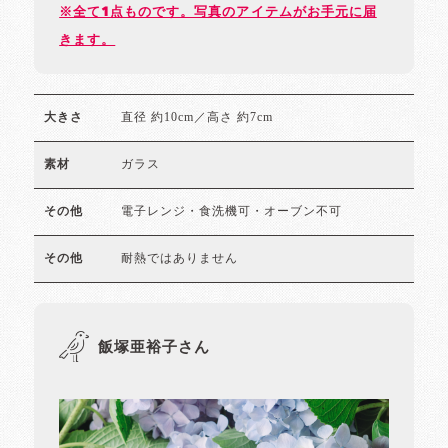
※全て1点ものです。写真のアイテムがお手元に届
きます。
直径 約10cm／高さ 約7cm
大きさ
ガラス
素材
電子レンジ・食洗機可・オーブン不可
その他
耐熱ではありません
その他
飯塚亜裕子さん