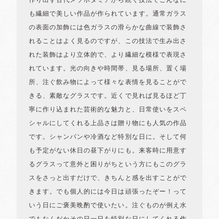
作り出す古代メソポタミアから続く技法でこんなに
も繊細で美しい作品が作られています。通常ガラス
の表面の加飾には色ガラスの滑らかな曲線で装飾さ
れることはよく見るのですが、この技法で生み出さ
れた装飾はより立体的で、より繊細な模様で表現さ
れています。光の向きや時間帯、見る場所、置く場
所、注ぐ飲み物によって様々な表情を見ることがで
きる、素敵なグラスです。近くで見れば見るほど丁
寧に作り込まれた芸術的な魅力と、日常使いをスペ
シャルにしてくれる上品さは贈り物にも人気の作品
です。シャンパンや冷酒など特別な日に。そして何
も予定がない休日の昼下がりにも。来客時に用意す
るグラスって意外と困りがちという方にもこのグラ
スをさっと出すだけで、きちんと感を出すことがで
きます。でも個人的には今日は頑張ったぞー！って
いう日にご褒美晩酌で使いたい。注ぐものが例え水