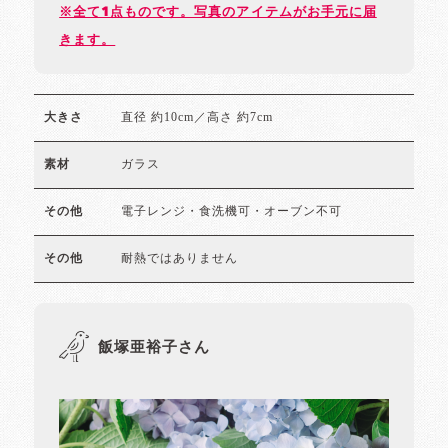
※全て1点ものです。写真のアイテムがお手元に届
きます。
直径 約10cm／高さ 約7cm
大きさ
ガラス
素材
電子レンジ・食洗機可・オーブン不可
その他
耐熱ではありません
その他
飯塚亜裕子さん