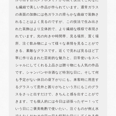
作り出す古代メソポタミアから続く技法でこんなに
も繊細で美しい作品が作られています。通常ガラス
の表面の加飾には色ガラスの滑らかな曲線で装飾さ
れることはよく見るのですが、この技法で生み出さ
れた装飾はより立体的で、より繊細な模様で表現さ
れています。光の向きや時間帯、見る場所、置く場
所、注ぐ飲み物によって様々な表情を見ることがで
きる、素敵なグラスです。近くで見れば見るほど丁
寧に作り込まれた芸術的な魅力と、日常使いをスペ
シャルにしてくれる上品さは贈り物にも人気の作品
です。シャンパンや冷酒など特別な日に。そして何
も予定がない休日の昼下がりにも。来客時に用意す
るグラスって意外と困りがちという方にもこのグラ
スをさっと出すだけで、きちんと感を出すことがで
きます。でも個人的には今日は頑張ったぞー！って
いう日にご褒美晩酌で使いたい。注ぐものが例え水