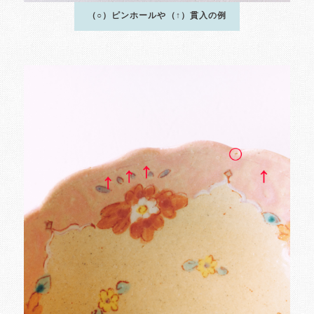
（○）ピンホールや（↑）貫入の例