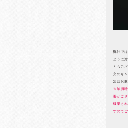
弊社では
ように対
ともござ
文のキャ
次回お取
※破損時
要がござ
破棄され
すのでご