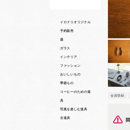
イロドリオリジナル
予約販売
器
ガラス
インテリア
ファッション
おいしいもの
季節もの
コーヒーのための道
会員登録
具
写真を楽しむ道具
古道具