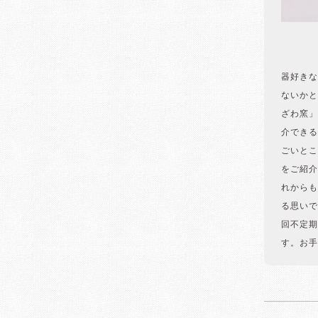
器好きな
ないかと
ざわ窯」
介できる
ごいとこ
をご紹介
れからも
る思いで
回不定期
す。お手