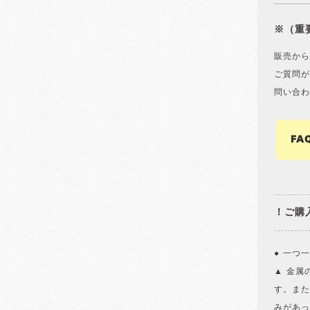
※（重
販売から
ご質問が
問い合わ
FA
！ご購
● 一つ
▲ 金属
す。また
みがあっ