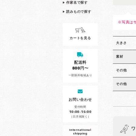
作家名で探す
読みもので探す
※写真は
カートを見る
大きさ
素材
配送料
800円〜
その他
一部除外地域あり
その他
お問い合わせ
受付時間
10:00-16:00
［日月祝除く］
ワ
international
shipping