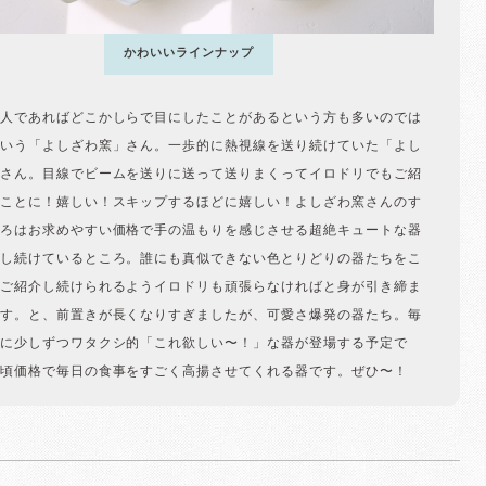
かわいいラインナップ
人であればどこかしらで目にしたことがあるという方も多いのでは
いう「よしざわ窯」さん。一歩的に熱視線を送り続けていた「よし
さん。目線でビームを送りに送って送りまくってイロドリでもご紹
ことに！嬉しい！スキップするほどに嬉しい！よしざわ窯さんのす
ろはお求めやすい価格で手の温もりを感じさせる超絶キュートな器
し続けているところ。誰にも真似できない色とりどりの器たちをこ
ご紹介し続けられるようイロドリも頑張らなければと身が引き締ま
す。と、前置きが長くなりすぎましたが、可愛さ爆発の器たち。毎
に少しずつワタクシ的「これ欲しい〜！」な器が登場する予定で
頃価格で毎日の食事をすごく高揚させてくれる器です。ぜひ〜！