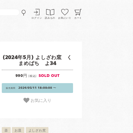
ログイン
読みもの
お気にいり
カート
(2024年5月) よしざわ窯 く
まめばち よ34
990円
SOLD OUT
[税込]
2024/05/11 18:00:00 〜
販売期間
お気に入り
器
お皿
よしざわ窯