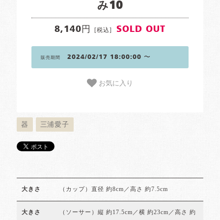
み10
8,140円
SOLD OUT
[税込]
2024/02/17 18:00:00 〜
販売期間
お気に入り
器
三浦愛子
（カップ）直径 約8cm／高さ 約7.5cm
大きさ
（ソーサー）縦 約17.5cm／横 約23cm／高さ 約
大きさ