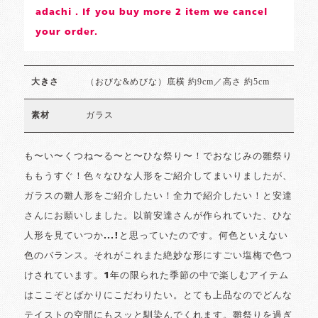
adachi . If you buy more 2 item we cancel
your order.
（おびな&めびな）底横 約9cm／高さ 約5cm
大きさ
ガラス
素材
も〜い〜くつね〜る〜と〜ひな祭り〜！でおなじみの雛祭り
ももうすぐ！色々なひな人形をご紹介してまいりましたが、
ガラスの雛人形をご紹介したい！全力で紹介したい！と安達
さんにお願いしました。以前安達さんが作られていた、ひな
人形を見ていつか...!と思っていたのです。何色といえない
色のバランス。それがこれまた絶妙な形にすごい塩梅で色つ
けされています。1年の限られた季節の中で楽しむアイテム
はここぞとばかりにこだわりたい。とても上品なのでどんな
テイストの空間にもスッと馴染んでくれます。雛祭りを過ぎ