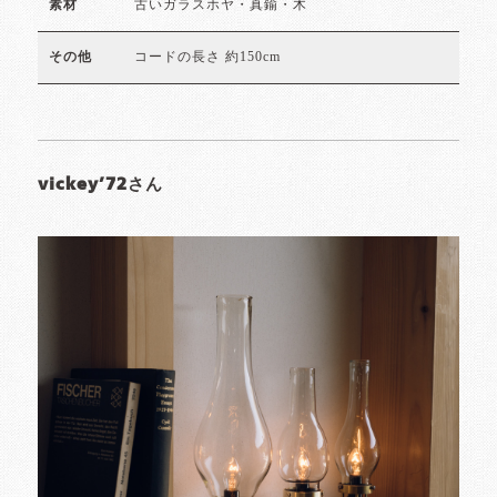
古いガラスホヤ・真鍮・木
素材
コードの長さ 約150cm
その他
vickey’72さん