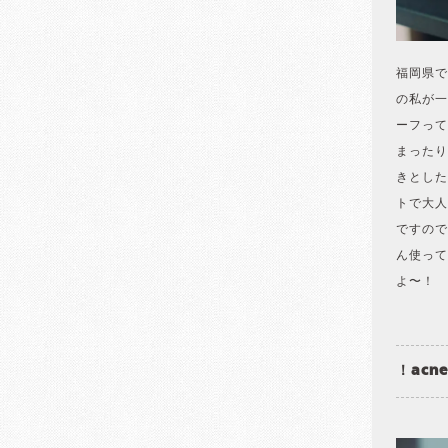
福岡県で
の私が一
ーフって
まったり
きとした
トで大人
ですので
ん使って
よ〜！
！acn