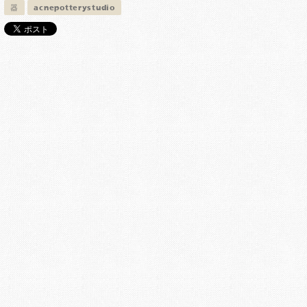
器
acnepotterystudio