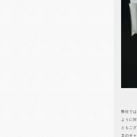
弊社では
ように対
ともござ
文のキャ