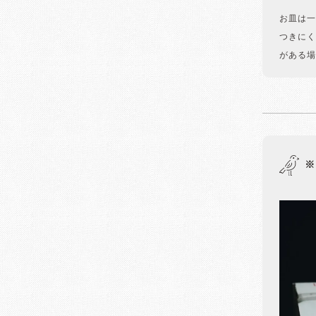
お皿は一
つきにく
がある場
※