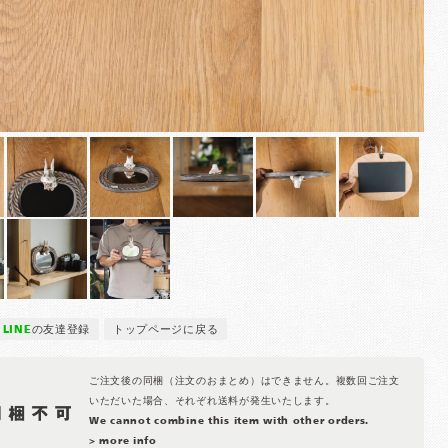
LINE
の友達登録
トップページに戻る
ご注文後の同梱（注文のおまとめ）はできません。複数回ご注文
いただいた場合、それぞれ送料が発生いたします。
We cannot combine this item with other orders.
> more info