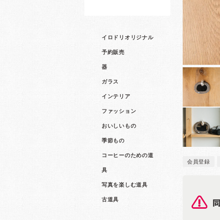
イロドリオリジナル
予約販売
器
ガラス
インテリア
ファッション
おいしいもの
季節もの
コーヒーのための道
会員登録
具
写真を楽しむ道具
古道具