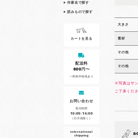
作家名で探す
読みもので探す
大きさ
素材
カートを見る
その他
配送料
その他
800円〜
一部除外地域あり
※写真はサ
ご了承くだ
お問い合わせ
受付時間
10:00-16:00
［日月祝除く］
international
a
shipping