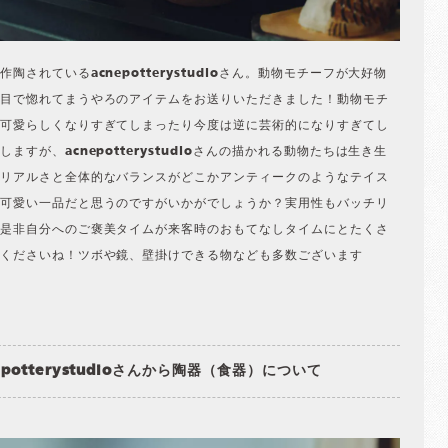
作陶されているacnepotterystudioさん。動物モチーフが大好物
目で惚れてまうやろのアイテムをお送りいただきました！動物モチ
可愛らしくなりすぎてしまったり今度は逆に芸術的になりすぎてし
しますが、acnepotterystudioさんの描かれる動物たちは生き生
リアルさと全体的なバランスがどこかアンティークのようなテイス
可愛い一品だと思うのですがいかがでしょうか？実用性もバッチリ
是非自分へのご褒美タイムが来客時のおもてなしタイムにとたくさ
くださいね！ツボや鏡、壁掛けできる物なども多数ございます
epotterystudioさんから陶器（食器）について