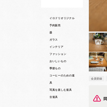
イロドリオリジナル
予約販売
器
ガラス
インテリア
ファッション
おいしいもの
季節もの
コーヒーのための道
会員登録
具
写真を楽しむ道具
古道具