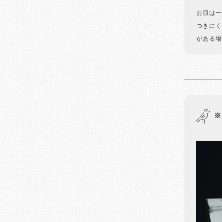
お皿は一
つきにく
がある場
※