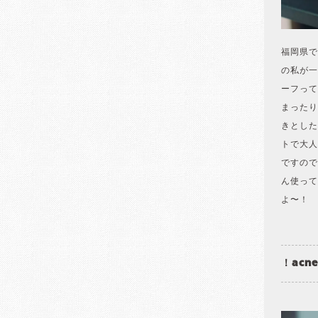
福岡県で
の私が一
ーフって
まったり
きとした
トで大人
ですので
ん使って
よ〜！
！acn