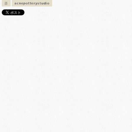
器
acnepotterystudio