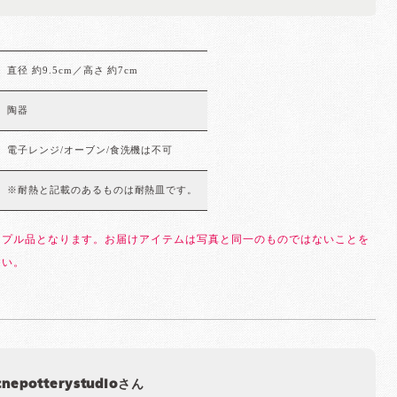
直径 約9.5cm／高さ 約7cm
陶器
電子レンジ/オーブン/食洗機は不可
※耐熱と記載のあるものは耐熱皿です。
ンプル品となります。お届けアイテムは写真と同一のものではないことを
さい。
cnepotterystudioさん