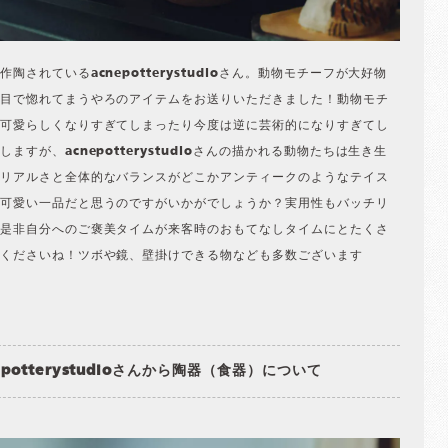
作陶されているacnepotterystudioさん。動物モチーフが大好物
目で惚れてまうやろのアイテムをお送りいただきました！動物モチ
可愛らしくなりすぎてしまったり今度は逆に芸術的になりすぎてし
しますが、acnepotterystudioさんの描かれる動物たちは生き生
リアルさと全体的なバランスがどこかアンティークのようなテイス
可愛い一品だと思うのですがいかがでしょうか？実用性もバッチリ
是非自分へのご褒美タイムが来客時のおもてなしタイムにとたくさ
くださいね！ツボや鏡、壁掛けできる物なども多数ございます
epotterystudioさんから陶器（食器）について