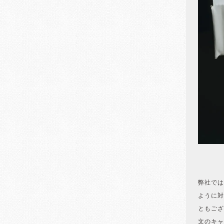
弊社では
ように対
ともござ
文のキャ