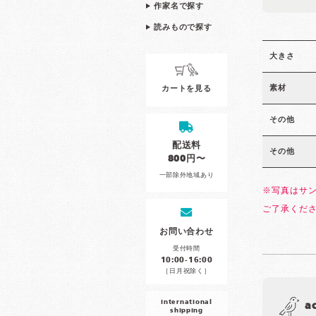
作家名で探す
読みもので探す
大きさ
素材
カートを見る
その他
配送料
その他
800円〜
一部除外地域あり
※写真はサ
ご了承くだ
お問い合わせ
受付時間
10:00-16:00
［日月祝除く］
international
a
shipping