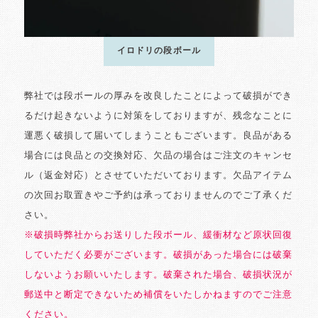
イロドリの段ボール
弊社では段ボールの厚みを改良したことによって破損ができ
るだけ起きないように対策をしておりますが、残念なことに
運悪く破損して届いてしまうこともございます。良品がある
場合には良品との交換対応、欠品の場合はご注文のキャンセ
ル（返金対応）とさせていただいております。欠品アイテム
の次回お取置きやご予約は承っておりませんのでご了承くだ
さい。
※破損時弊社からお送りした段ボール、緩衝材など原状回復
していただく必要がございます。破損があった場合には破棄
しないようお願いいたします。破棄された場合、破損状況が
郵送中と断定できないため補償をいたしかねますのでご注意
ください。