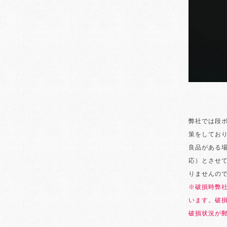
弊社では段
策をしてお
良品がある
応）とさせ
りませんの
※破損時弊
います。破
破損状況が