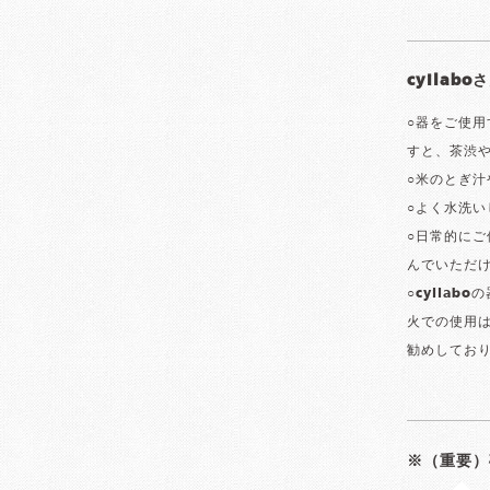
cyilab
○器をご使
すと、茶渋
○米のとぎ
○よく水洗
○日常的にご
んでいただ
○cyila
火での使用
勧めしてお
※（重要）