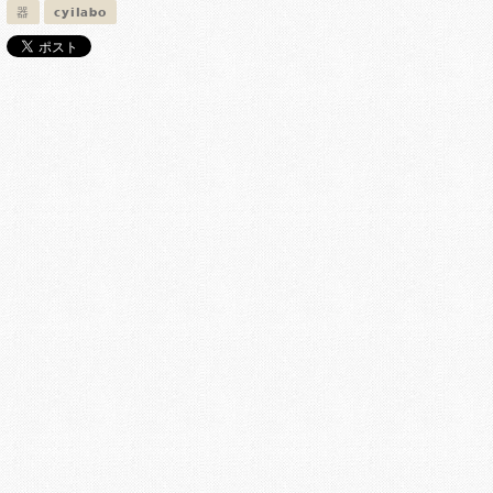
器
cyilabo