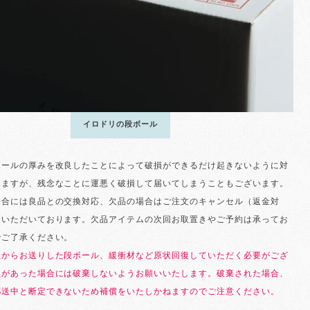
イロドリの段ボール
ボールの厚みを改良したことによって破損ができるだけ起きないように対
りますが、残念なことに運悪く破損して届いてしまうこともございます。
場合には良品との交換対応、欠品の場合はご注文のキャンセル（返金対
ていただいております。欠品アイテムの次回お取置きやご予約は承ってお
でご了承ください。
社からお送りした段ボール、緩衝材など原状回復していただく必要がござ
損があった場合には破棄しないようお願いいたします。破棄された場合、
郵送中と断定できないため補償をいたしかねますのでご注意ください。