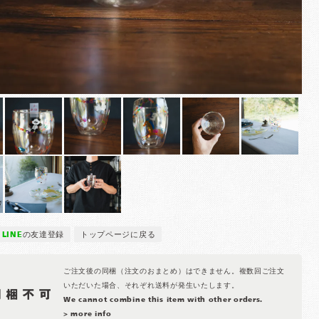
LINE
の友達登録
トップページに戻る
ご注文後の同梱（注文のおまとめ）はできません。複数回ご注文
いただいた場合、それぞれ送料が発生いたします。
We cannot combine this item with other orders.
> more info