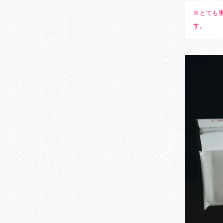
※とても
す。