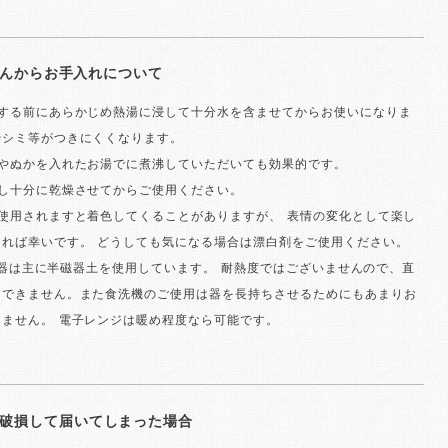
oさんからお手入れについて
用する前にあらかじめ熱湯に浸して十分水を含ませてからお使いになりま
やシミ等がつきにくくなります。
汁やぬかを入れたお湯でに煮沸していただいても効果的です。
いし十分に乾燥させてからご使用ください。
使用されますと着色してくることがありますが、 表情の変化として楽し
ければ幸いです。 どうしても気になる場合は漂白剤をご使用ください。
boの器は主に半磁器土を使用しています。 耐熱度ではございませんので、直
はできません。また食洗機のご使用は器を長持ちさせるためにもあまりお
りません。 電子レンジは暖め程度なら可能です。
破損して届いてしまった場合