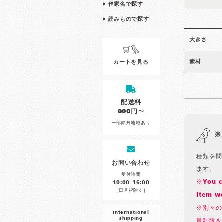
作家名で探す
読みもので探す
大きさ
素材
カートを見る
配送料
800円〜
一部除外地域あり
※
種類を問
お問い合わせ
ます。
受付時間
※You ca
10:00-16:00
［日月祝除く］
item we
※別々の
international
shipping
量制限を