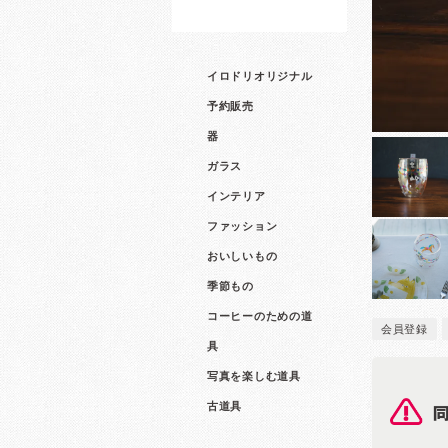
イロドリオリジナル
予約販売
器
ガラス
インテリア
ファッション
おいしいもの
季節もの
コーヒーのための道
会員登録
具
写真を楽しむ道具
古道具