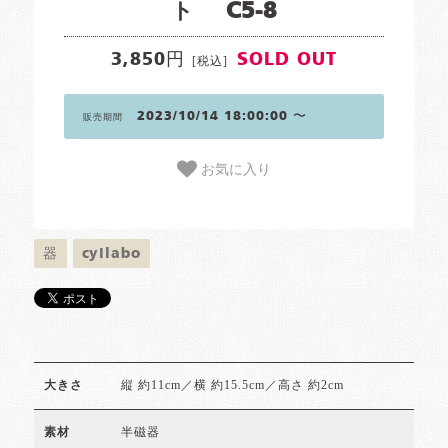
ト C5-8
3,850円
SOLD OUT
[税込]
2023/10/14 18:00:00 〜
販売期間
お気に入り
器
cyilabo
縦 約11cm／横 約15.5cm／高さ 約2cm
大きさ
半磁器
素材