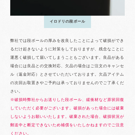
イロドリの段ボール
弊社では段ボールの厚みを改良したことによって破損ができ
るだけ起きないように対策をしておりますが、残念なことに
運悪く破損して届いてしまうこともございます。良品がある
場合には良品との交換対応、欠品の場合はご注文のキャンセ
ル（返金対応）とさせていただいております。欠品アイテム
の次回お取置きやご予約は承っておりませんのでご了承くだ
さい。
※破損時弊社からお送りした段ボール、緩衝材など原状回復
していただく必要がございます。破損があった場合には破棄
しないようお願いいたします。破棄された場合、破損状況が
郵送中と断定できないため補償をいたしかねますのでご注意
ください。