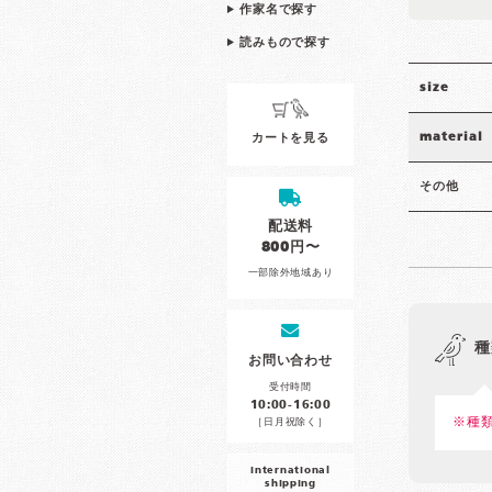
作家名で探す
読みもので探す
size
material
カートを見る
その他
配送料
800円〜
一部除外地域あり
種
お問い合わせ
受付時間
10:00-16:00
※種
［日月祝除く］
international
shipping