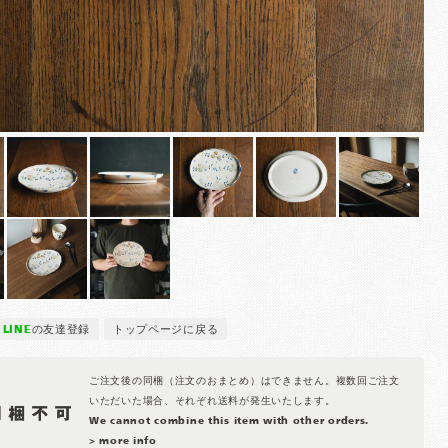
LINE
の友達登録
トップページに戻る
ご注文後の同梱（注文のおまとめ）はできません。複数回ご注文
いただいた場合、それぞれ送料が発生いたします。
We cannot combine this item with other orders.
> more info