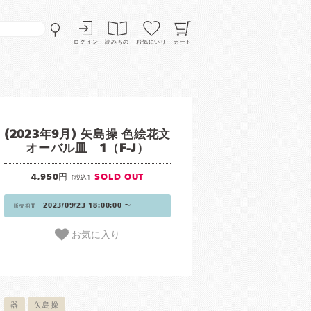
ログイン
読みもの
お気にいり
カート
(2023年9月) 矢島操 色絵花文
オーバル皿 1（F-J）
4,950円
SOLD OUT
[税込]
2023/09/23 18:00:00 〜
販売期間
お気に入り
器
矢島操