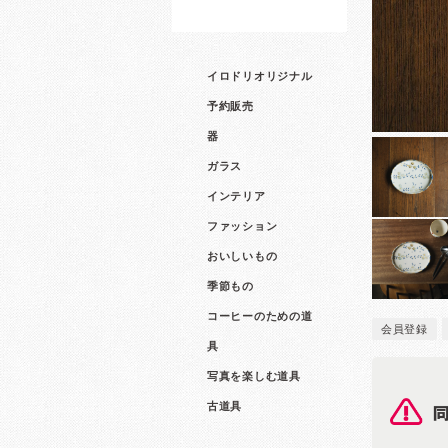
イロドリオリジナル
予約販売
器
ガラス
インテリア
ファッション
おいしいもの
季節もの
コーヒーのための道
会員登録
具
写真を楽しむ道具
古道具