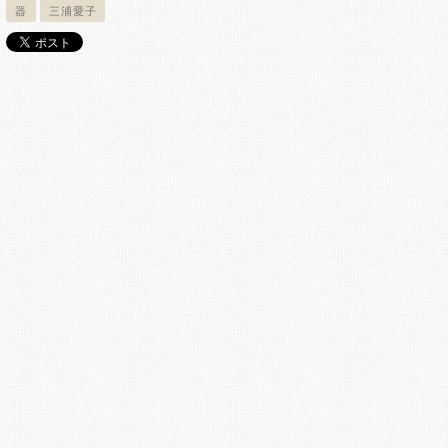
器
三浦愛子