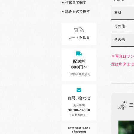
作家名で探す
読みもので探す
素材
その他
カートを見る
その他
※写真はサ
配送料
定は出来ま
800円〜
一部除外地域あり
お問い合わせ
三
受付時間
10:00-16:00
［日月祝除く］
international
shipping