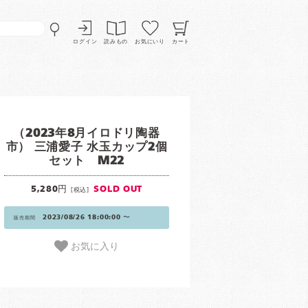
ログイン
読みもの
お気にいり
カート
（2023年8月イロドリ陶器
市） 三浦愛子 水玉カップ2個
セット M22
5,280円
SOLD OUT
[税込]
2023/08/26 18:00:00 〜
販売期間
お気に入り