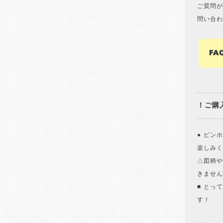
ご質問が
問い合わ
FA
！ご購
● ピン
楽しみく
△図柄や
きません
■ とっ
す！