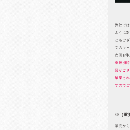
弊社では
ように対
ともござ
文のキャ
次回お取
※破損時
要がござ
破棄され
すのでご
※（重
販売から