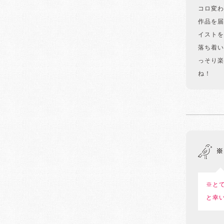
コロ変わ
作品を届
イストを
落ち着い
っそり楽
ね！
※
※と
と幸