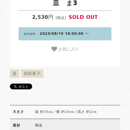
皿 ま3
2,530円
SOLD OUT
[税込]
2023/08/19 18:00:00 〜
販売期間
お気に入り
器
前田葉子
縦 約10cm／横 約14cm／高さ 約2cm
大きさ
陶器
素材