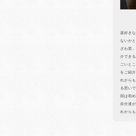
器好きな
ないかと
ざわ窯」
介できる
ごいとこ
をご紹介
れからも
る思いで
回は初め
自分達が
れからも