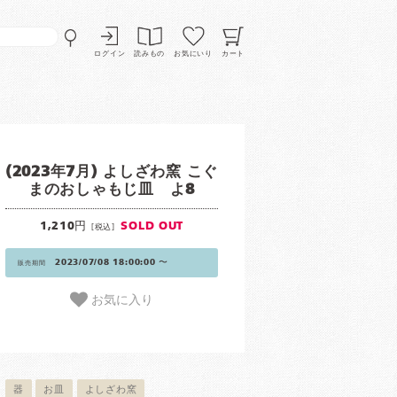
ログイン
読みもの
お気にいり
カート
(2023年7月) よしざわ窯 こぐ
まのおしゃもじ皿 よ8
1,210円
SOLD OUT
[税込]
2023/07/08 18:00:00 〜
販売期間
お気に入り
器
お皿
よしざわ窯