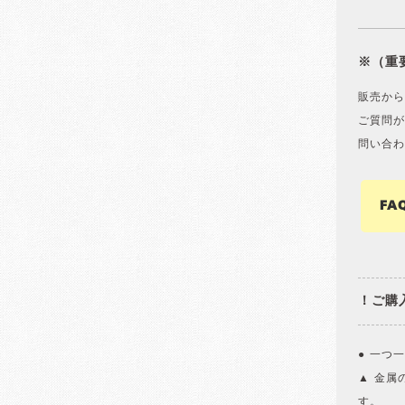
※（重
販売から
ご質問が
問い合わ
FA
！ご購
● 一つ
▲ 金属
す。