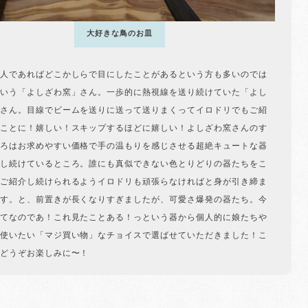
大好きな鳥のお皿
人であればどこかしらで目にしたことがあるという方も多いのでは
いう「よしざわ窯」さん。一歩的に熱視線を送り続けていた「よし
さん。目線でビームを送りに送って送りまくってイロドリでもご紹
ことに！嬉しい！スキップするほどに嬉しい！よしざわ窯さんのす
ろはお求めやすい価格で手の温もりを感じさせる超絶キュートな器
し続けているところ。誰にも真似できない色とりどりの器たちをこ
ご紹介し続けられるようイロドリも頑張らなければと身が引き締ま
す。と、前置きが長くなりすぎましたが、可愛さ爆発の器たち。今
てなのであ！これ見たことある！っという器から個人的に娘たちや
使いたい「マジ買い物」なチョイスで選ばせていただきました！こ
どうぞお楽しみに〜！