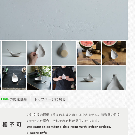
LINE
の友達登録
トップページに戻る
ご注文後の同梱（注文のおまとめ）はできません。複数回ご注文
いただいた場合、それぞれ送料が発生いたします。
We cannot combine this item with other orders.
> more info