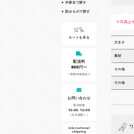
作家名で探す
読みもので探す
※写真は
カートを見る
大きさ
素材
配送料
800円〜
その他
一部除外地域あり
その他
お問い合わせ
受付時間
10:00-16:00
［日月祝除く］
ワ
international
shipping