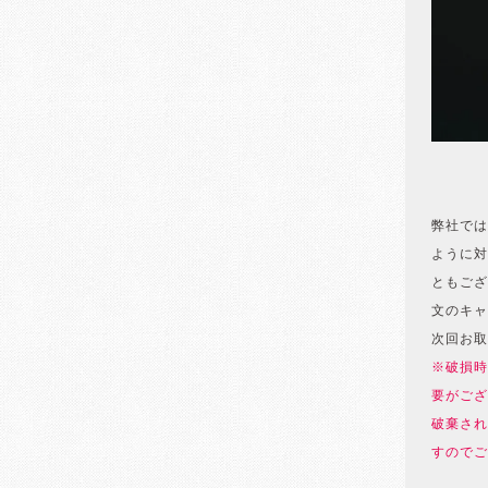
弊社では
ように対
ともござ
文のキャ
次回お取
※破損時
要がござ
破棄され
すのでご