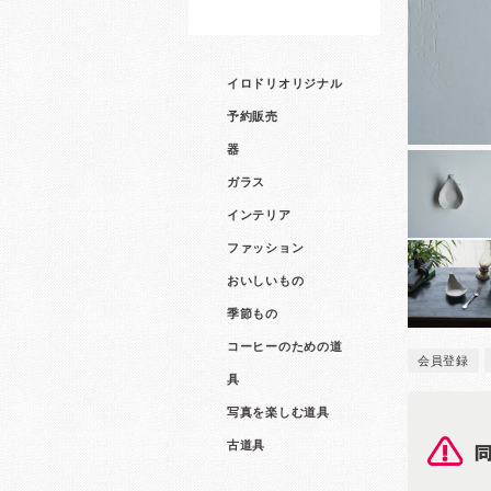
イロドリオリジナル
予約販売
器
ガラス
インテリア
ファッション
おいしいもの
季節もの
コーヒーのための道
会員登録
具
写真を楽しむ道具
古道具