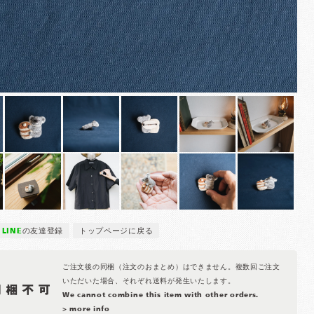
LINE
の友達登録
トップページに戻る
ご注文後の同梱（注文のおまとめ）はできません。複数回ご注文
いただいた場合、それぞれ送料が発生いたします。
We cannot combine this item with other orders.
> more info