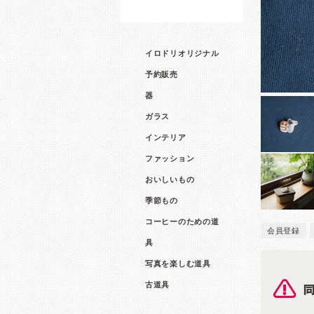
イロドリオリジナル
予約販売
器
ガラス
インテリア
ファッション
おいしいもの
季節もの
コーヒーのための道
会員登録
具
写真を楽しむ道具
古道具