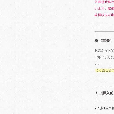
※破損時弊
います。破
破損状況が
※（重要）
販売からお
ございまし
い。
よくある質
！ご購入前
● 1点1点