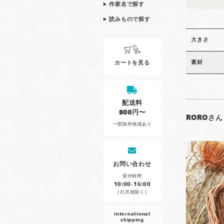
作家名で探す
読みもので探す
大きさ
素材
カートを見る
配送料
800円〜
ROROさん
一部除外地域あり
お問い合わせ
受付時間
10:00-16:00
［日月祝除く］
international
shipping