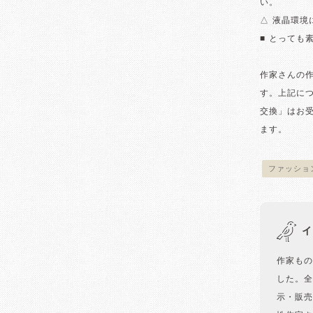
い。
△ 液晶環
■ とっても
作家さんの
す。上記に
交換」はお
ます。
ファッショ
イ
作家もの
した。全
示・販売