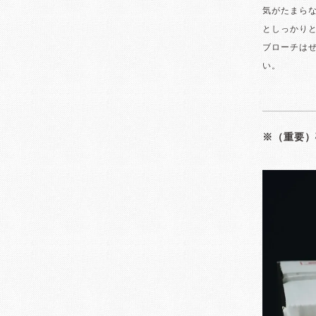
気がたまら
としっかり
ブローチは
い。
※（重要）