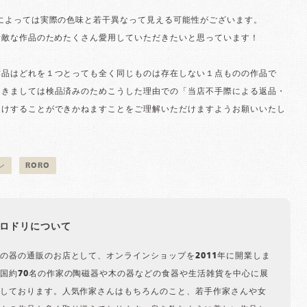
境によっては実際の色味と若干異なって見える可能性がございます。
素敵な作品のためたくさん愛用していただきたいと思っています！
作品はどれを１つとっても全く同じものは存在しない１点ものの作品で
つきましては検品済みのためこうした理由での「当店不手際による返品・
受けすることができかねますことをご理解いただけますようお願いいたし
ン
RORO
ロドリについて
の器の通販のお店として、オンラインショップを2011年に開業しま
国約70名の作家の陶磁器や木の器などの食器や生活雑貨を中心に展
しております。人気作家さんはもちろんのこと、若手作家さんや女