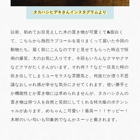
タカハシヒデキさんインスタグラムより
以前、初めてお目見えした木の置き物が可愛くて&面白く
て、こちらから熱烈ラブコールを送りまくって届いた今回の
動物たち。届く前にこんなのですと見せてもらった時点で恒
例の爆笑。大のお気に入りです。今回もいろんなクマやクマ
などクマがたくさんがいます。それ何？？など一目見た時の
吹き出してしまうユーモラスな雰囲気と、何故だか漂う不思
議なおしゃれ感が幸せな気分にさせてくれます。使い勝手と
か機能性とか置き物には求められませんが、タカハシさんの
置き物は持つ人を自然と笑顔にしてくれる特大級のポテンシ
ャルがあります。めちゃんこ可愛い！最高ー！！ヤッピー！
木材のいい匂いも印象的でなんかスーッと癒されます。