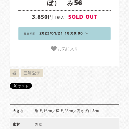
ぼ） み56
3,850円
SOLD OUT
[税込]
2023/01/21 18:00:00 〜
販売期間
お気に入り
器
三浦愛子
縦 約16cm／横 約23cm／高さ 約1.5cm
大きさ
陶器
素材