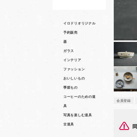
イロドリオリジナル
予約販売
器
ガラス
インテリア
ファッション
おいしいもの
季節もの
コーヒーのための道
会員登録
具
写真を楽しむ道具
古道具