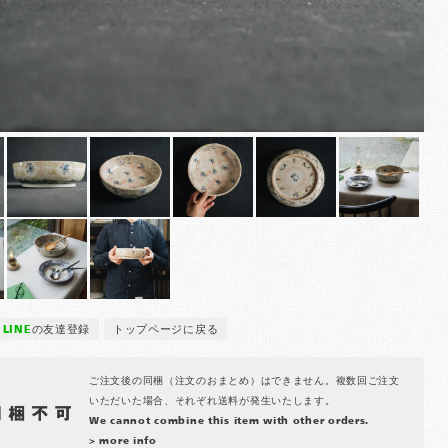
LINE
の友達登録
トップページに戻る
ご注文後の同梱（注文のおまとめ）はできません。複数回ご注文
いただいた場合、それぞれ送料が発生いたします。
We cannot combine this item with other orders.
> more info