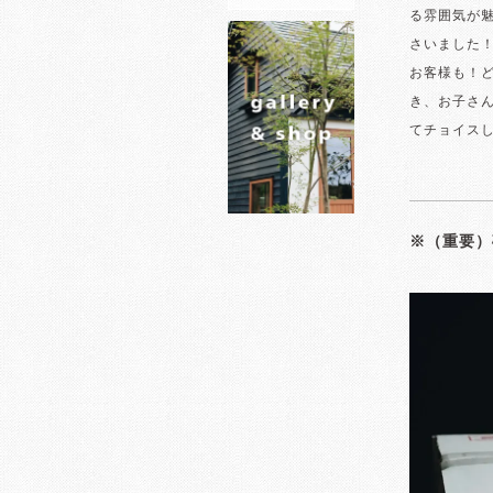
る雰囲気が
さいました
お客様も！
き、お子さ
てチョイス
※（重要）