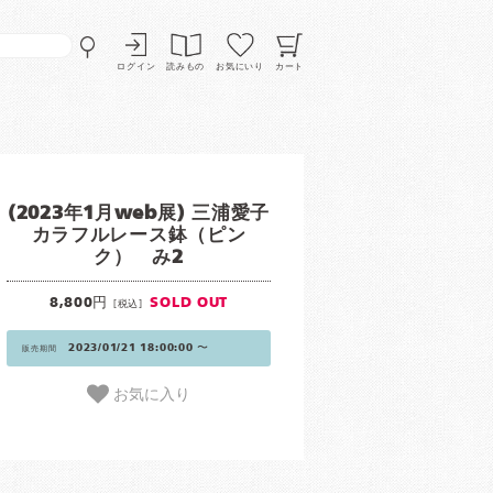
ログイン
読みもの
お気にいり
カート
(2023年1月web展) 三浦愛子
カラフルレース鉢（ピン
ク） み2
8,800円
SOLD OUT
[税込]
2023/01/21 18:00:00 〜
販売期間
お気に入り