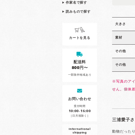
作家名で探す
読みもので探す
大きさ
素材
カートを見る
その他
配送料
その他
800円〜
一部除外地域あり
※写真のア
せん。個体
お問い合わせ
受付時間
10:00-16:00
［日月祝除く］
三浦愛子さ
international
動物だった
shipping