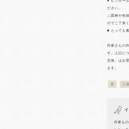
● ピンホー
ださい。
△図柄や色
のでご了承
■ とっても
作家さんの
す。上記に
交換」はお
ます。
器
三
イ
作家もの