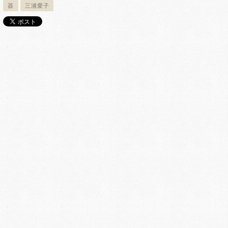
器
三浦愛子