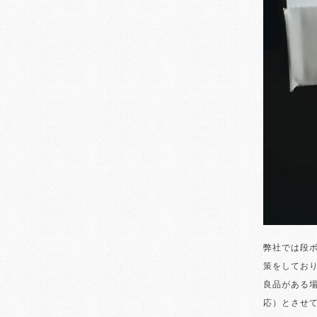
弊社では段
策をしてお
良品がある
応）とさせ