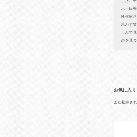
した。全
示・販売
性作家さ
思わず笑
しんで見
のを見つ
お気に入り
まだ登録さ