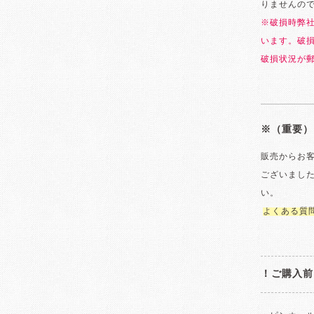
りませんの
※破損時弊
います。破
破損状況が
※（重要）
販売からお
ございまし
い。
よくある質
！ご購入前