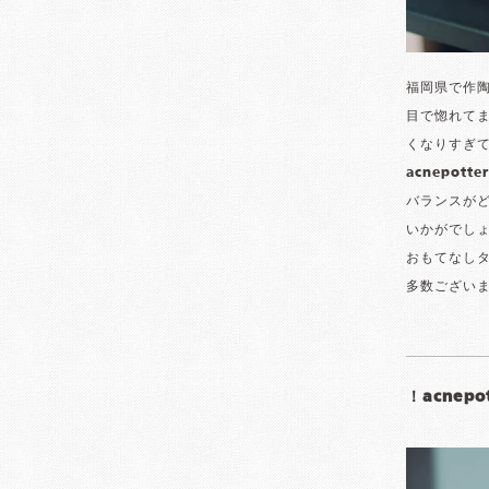
福岡県で作陶
目で惚れて
くなりすぎ
acnepo
バランスが
いかがでし
おもてなし
多数ござい
！acnep