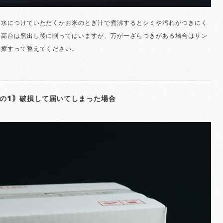
お水につけていただくかお米のとぎ汁で煮沸するとシミや汚れがつきにく
。高台は窯出し後に削ってはいますが、万が一ざらつきがある場合はサン
で擦すって整えてください。
の1｠破損して届いてしまった場合