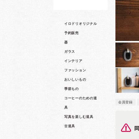
イロドリオリジナル
予約販売
器
ガラス
インテリア
ファッション
おいしいもの
季節もの
コーヒーのための道
会員登録
具
写真を楽しむ道具
古道具