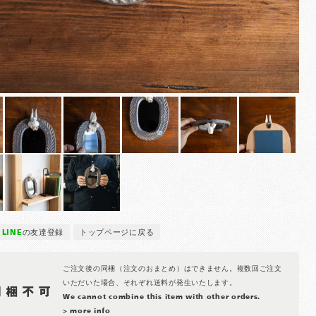
LINE
の友達登録
トップページに戻る
ご注文後の同梱（注文のおまとめ）はできません。複数回ご注文
いただいた場合、それぞれ送料が発生いたします。
We cannot combine this item with other orders.
> more info