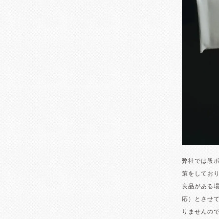
弊社では段
策をしてお
良品がある
応）とさせ
りませんの