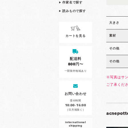
作家名で探す
読みもので探す
大きさ
素材
カートを見る
その他
配送料
その他
800円〜
一部除外地域あり
※写真はサ
ご了承くだ
お問い合わせ
受付時間
10:00-16:00
［日月祝除く］
acnepott
international
shipping