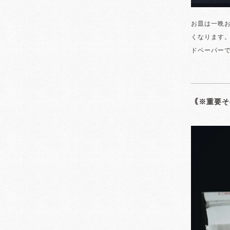
お皿は一晩
くなります
ドペーパー
｟※重要そ