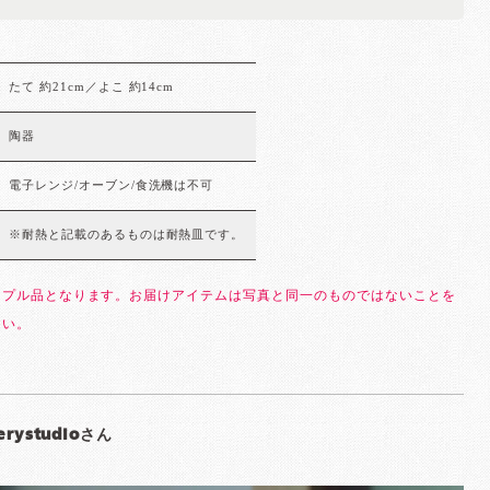
たて 約21cm／よこ 約14cm
陶器
電子レンジ/オーブン/食洗機は不可
※耐熱と記載のあるものは耐熱皿です。
ンプル品となります。お届けアイテムは写真と同一のものではないことを
さい。
erystudioさん