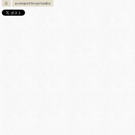
器
acnepotterystudio