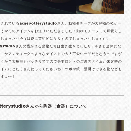
されているacnepotterystudioさん。動物モチーフが大好物の私が一
まうやろのアイテムをお送りいただきました！動物モチーフって可愛らし
てしまったり今度は逆に芸術的になりすぎてしまったりしますが、
tterystudioさんの描かれる動物たちは生き生きとしたリアルさと全体的な
どこかアンティークのようなテイストで大人可愛い一品だと思うのですが
ょうか？実用性もバッチリですので是非自分へのご褒美タイムが来客時の
タイムにとたくさん使ってくださいね！ツボや鏡、壁掛けできる物なども
ますよ〜！
otterystudioさんから陶器（食器）について